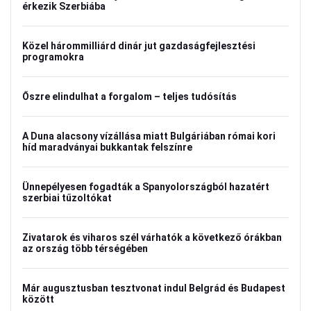
érkezik Szerbiába
Közel hárommilliárd dinár jut gazdaságfejlesztési
programokra
Őszre elindulhat a forgalom – teljes tudósítás
A Duna alacsony vízállása miatt Bulgáriában római kori
híd maradványai bukkantak felszínre
Ünnepélyesen fogadták a Spanyolországból hazatért
szerbiai tűzoltókat
Zivatarok és viharos szél várhatók a következő órákban
az ország több térségében
Már augusztusban tesztvonat indul Belgrád és Budapest
között