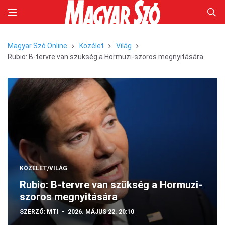
Magyar Szó Online
Közélet
Világ
Rubio: B-tervre van szükség a Hormuzi-szoros megnyitására
KÖZÉLET/VILÁG
Rubio: B-tervre van szükség a Hormuzi-
szoros megnyitására
SZERZŐ:
MTI
2026. MÁJUS 22. 20:10