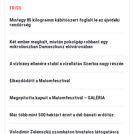
FRISS
Mintegy 85 kilogramm kábítószert foglalt le az újvidéki
rendőrség
Két ember meghalt, miután pokolgép robbant egy
mikrobuszban Damaszkusz elővárosában
A vízhiány ellenére stabil a vízellátás Szerbia nagy részén
Elkezdődött a Malomfesztivál
Megnyitotta kapuit a Malomfesztivál – GALÉRIA
Már több mint 500 hektárt érint a dél-bánáti erdőtűz
Volodimir Zelenszkij szombaton hivatalos látogatásra