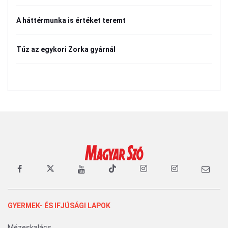
A háttérmunka is értéket teremt
Tűz az egykori Zorka gyárnál
GYERMEK- ÉS IFJÚSÁGI LAPOK
Mézeskalács