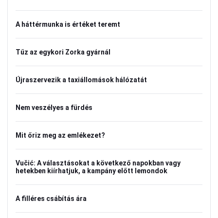
A háttérmunka is értéket teremt
Tűz az egykori Zorka gyárnál
Újraszervezik a taxiállomások hálózatát
Nem veszélyes a fürdés
Mit őriz meg az emlékezet?
Vučić: A választásokat a következő napokban vagy
hetekben kiírhatjuk, a kampány előtt lemondok
A filléres csábítás ára