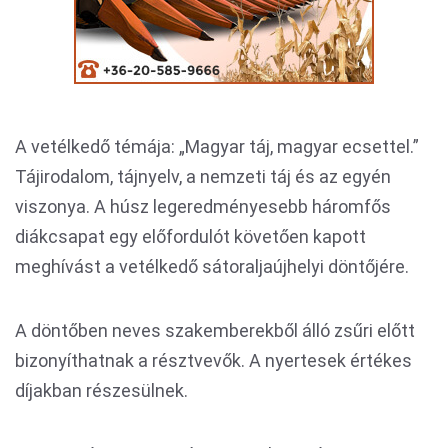
A vetélkedő témája: „Magyar táj, magyar ecsettel.”
Tájirodalom, tájnyelv, a nemzeti táj és az egyén
viszonya. A húsz legeredményesebb háromfős
diákcsapat egy előfordulót követően kapott
meghívást a vetélkedő sátoraljaújhelyi döntőjére.
A döntőben neves szakemberekből álló zsűri előtt
bizonyíthatnak a résztvevők. A nyertesek értékes
díjakban részesülnek.