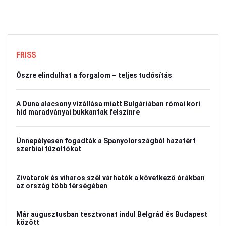
FRISS
Őszre elindulhat a forgalom – teljes tudósítás
A Duna alacsony vízállása miatt Bulgáriában római kori
híd maradványai bukkantak felszínre
Ünnepélyesen fogadták a Spanyolországból hazatért
szerbiai tűzoltókat
Zivatarok és viharos szél várhatók a következő órákban
az ország több térségében
Már augusztusban tesztvonat indul Belgrád és Budapest
között