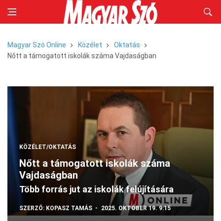
Magyar Szó Online
Közélet
Oktatás
Nőtt a támogatott iskolák száma Vajdaságban
KÖZÉLET/OKTATÁS
Nőtt a támogatott iskolák száma
Vajdaságban
Több forrás jut az iskolák felújítására
SZERZŐ:
KOPASZ TAMÁS
2025. OKTÓBER 19. 9:15