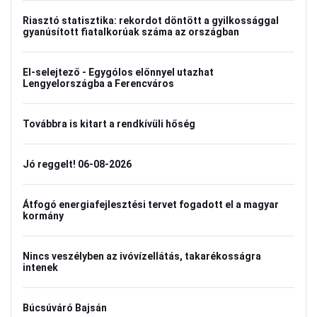
Riasztó statisztika: rekordot döntött a gyilkossággal
gyanúsított fiatalkorúak száma az országban
El-selejtező - Egygólos előnnyel utazhat
Lengyelországba a Ferencváros
Továbbra is kitart a rendkívüli hőség
Jó reggelt! 06-08-2026
Átfogó energiafejlesztési tervet fogadott el a magyar
kormány
Nincs veszélyben az ivóvízellátás, takarékosságra
intenek
Búcsúváró Bajsán