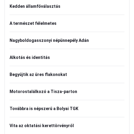
Kedden államfőválasztás
A természet félelmetes
Nagyboldogasszonyi népünnepély Adán
Alkotás és identitás
Begyűjtik az üres flakonokat
Motorostalálkozó a Tisza-parton
Továbbra is népszerű a Bolyai TGK
Vita az oktatási kerettörvényről