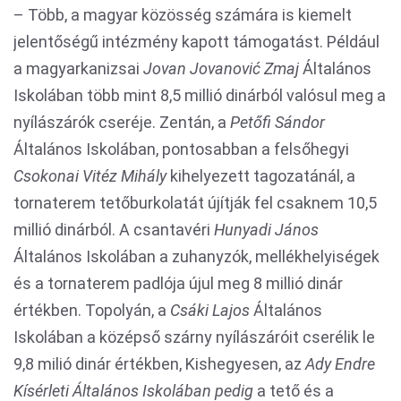
– Több, a magyar közösség számára is kiemelt
jelentőségű intézmény kapott támogatást. Például
a magyarkanizsai
Jovan Jovanović Zmaj
Általános
Iskolában több mint 8,5 millió dinárból valósul meg a
nyílászárók cseréje. Zentán, a
Petőfi Sándor
Általános Iskolában, pontosabban a felsőhegyi
Csokonai Vitéz Mihály
kihelyezett tagozatánál, a
tornaterem tetőburkolatát újítják fel csaknem 10,5
millió dinárból. A csantavéri
Hunyadi János
Általános Iskolában a zuhanyzók, mellékhelyiségek
és a tornaterem padlója újul meg 8 millió dinár
értékben. Topolyán, a
Csáki Lajos
Általános
Iskolában a középső szárny nyílászáróit cserélik le
9,8 milió dinár értékben, Kishegyesen, az
Ady Endre
Kísérleti Általános Iskolában pedig
a tető és a