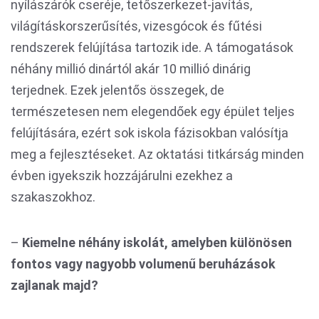
nyílászárók cseréje, tetőszerkezet-javítás,
világításkorszerűsítés, vizesgócok és fűtési
rendszerek felújítása tartozik ide. A támogatások
néhány millió dinártól akár 10 millió dinárig
terjednek. Ezek jelentős összegek, de
természetesen nem elegendőek egy épület teljes
felújítására, ezért sok iskola fázisokban valósítja
meg a fejlesztéseket. Az oktatási titkárság minden
évben igyekszik hozzájárulni ezekhez a
szakaszokhoz.
–
Kiemelne néhány iskolát, amelyben különösen
fontos vagy nagyobb volumenű beruházások
zajlanak majd?