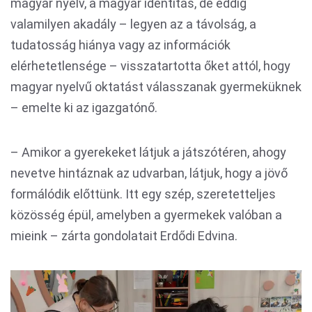
magyar nyelv, a magyar identitás, de eddig
valamilyen akadály – legyen az a távolság, a
tudatosság hiánya vagy az információk
elérhetetlensége – visszatartotta őket attól, hogy
magyar nyelvű oktatást válasszanak gyermeküknek
– emelte ki az igazgatónő.
– Amikor a gyerekeket látjuk a játszótéren, ahogy
nevetve hintáznak az udvarban, látjuk, hogy a jövő
formálódik előttünk. Itt egy szép, szeretetteljes
közösség épül, amelyben a gyermekek valóban a
mieink – zárta gondolatait Erdődi Edvina.