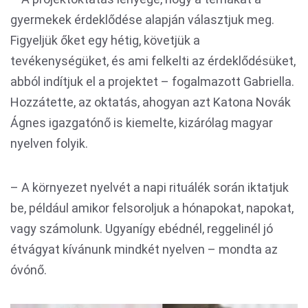
gyermekek érdeklődése alapján választjuk meg.
Figyeljük őket egy hétig, követjük a
tevékenységüket, és ami felkelti az érdeklődésüket,
abból indítjuk el a projektet – fogalmazott Gabriella.
Hozzátette, az oktatás, ahogyan azt Katona Novák
Ágnes igazgatónő is kiemelte, kizárólag magyar
nyelven folyik.
– A környezet nyelvét a napi rituálék során iktatjuk
be, például amikor felsoroljuk a hónapokat, napokat,
vagy számolunk. Ugyanígy ebédnél, reggelinél jó
étvágyat kívánunk mindkét nyelven – mondta az
óvónő.