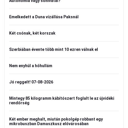
Autonómia vagy sóhivatal?
Emelkedett a Duna vízállása Paksnál
Két csónak, két korszak
Szerbiában évente több mint 10 ezren válnak el
Nem enyhül a hőhullám
Jó reggelt! 07-08-2026
Mintegy 85 kilogramm kábítószert foglalt le az újvidéki
rendőrség
Két ember meghalt, miután pokolgép robbant egy
mikrobuszban Damaszkusz elővárosában