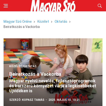
Magyar Szó Online
Közélet
Oktatás
Beiratkozás a Vackorba
KÖZÉLET/OKTATÁS
Beiratkozás a Vackorba
Magyar nyelvű nevelés, fejlesztőprogramok
és korszerű környezet várja a legkisebbeket
Újvidéken is
SZERZŐ:
KOPASZ TAMÁS
2025. MÁJUS 10. 10:21