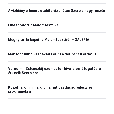
A vízhiány ellenére stabil a vízellátás Szerbia nagy részén
Elkezdődött a Malomfesztivál
Megnyitotta kapuit a Malomfesztivál – GALÉRIA
Már több mint 500 hektárt érint a dél-bánáti erdőtűz
Volodimir Zelenszkij szombaton hivatalos látogatásra
érkezik Szerbiába
Közel hárommilliárd dinár jut gazdaságfejlesztési
programokra