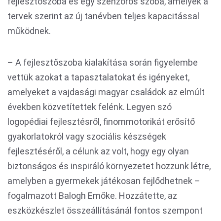
fejlesztőszoba és egy szenzoros szoba, amelyek a
tervek szerint az új tanévben teljes kapacitással
működnek.
– A fejlesztőszoba kialakítása során figyelembe
vettük azokat a tapasztalatokat és igényeket,
amelyeket a vajdasági magyar családok az elmúlt
években közvetítettek felénk. Legyen szó
logopédiai fejlesztésről, finommotorikát erősítő
gyakorlatokról vagy szociális készségek
fejlesztéséről, a célunk az volt, hogy egy olyan
biztonságos és inspiráló környezetet hozzunk létre,
amelyben a gyermekek játékosan fejlődhetnek –
fogalmazott Balogh Emőke. Hozzátette, az
eszközkészlet összeállításánál fontos szempont