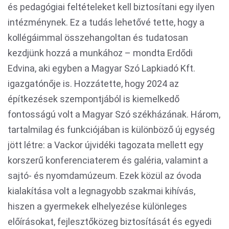
és pedagógiai feltételeket kell biztosítani egy ilyen
intézménynek. Ez a tudás lehetővé tette, hogy a
kollégáimmal összehangoltan és tudatosan
kezdjünk hozzá a munkához – mondta Erdődi
Edvina, aki egyben a Magyar Szó Lapkiadó Kft.
igazgatónője is. Hozzátette, hogy 2024 az
építkezések szempontjából is kiemelkedő
fontosságú volt a Magyar Szó székházának. Három,
tartalmilag és funkciójában is különböző új egység
jött létre: a Vackor újvidéki tagozata mellett egy
korszerű konferenciaterem és galéria, valamint a
sajtó- és nyomdamúzeum. Ezek közül az óvoda
kialakítása volt a legnagyobb szakmai kihívás,
hiszen a gyermekek elhelyezése különleges
előírásokat, fejlesztőközeg biztosítását és egyedi