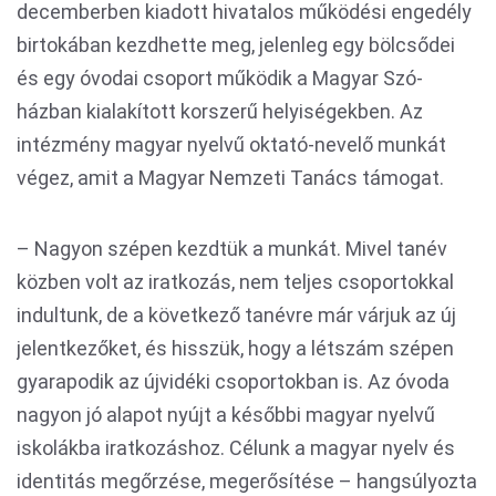
decemberben kiadott hivatalos működési engedély
birtokában kezdhette meg, jelenleg egy bölcsődei
és egy óvodai csoport működik a Magyar Szó-
házban kialakított korszerű helyiségekben. Az
intézmény magyar nyelvű oktató-nevelő munkát
végez, amit a Magyar Nemzeti Tanács támogat.
– Nagyon szépen kezdtük a munkát. Mivel tanév
közben volt az iratkozás, nem teljes csoportokkal
indultunk, de a következő tanévre már várjuk az új
jelentkezőket, és hisszük, hogy a létszám szépen
gyarapodik az újvidéki csoportokban is. Az óvoda
nagyon jó alapot nyújt a későbbi magyar nyelvű
iskolákba iratkozáshoz. Célunk a magyar nyelv és
identitás megőrzése, megerősítése – hangsúlyozta