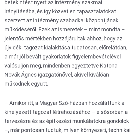
betekintést nyert az intézmény szakmai
irányításába, és így közvetlen tapasztalatokat
szerzett az intézmény szabadkai központjának
működéséről. Ezek az ismeretek – mint mondta –
jelentős mértékben hozzájárultak ahhoz, hogy az
újvidéki tagozat kialakítása tudatosan, előrelátóan,
a már jól bevált gyakorlatok figyelembevételével
valósuljon meg, mindenben egyeztetve Katona
Novák Ágnes igazgatónővel, akivel kiválóan
működnek együtt.
– Amikor itt, a Magyar Szó-házban hozzáláttunk a
kihelyezett tagozat létrehozásához – elsősorban a
tervezésre és az építkezési munkálatokra gondolok
–, már pontosan tudtuk, milyen környezeti, technikai