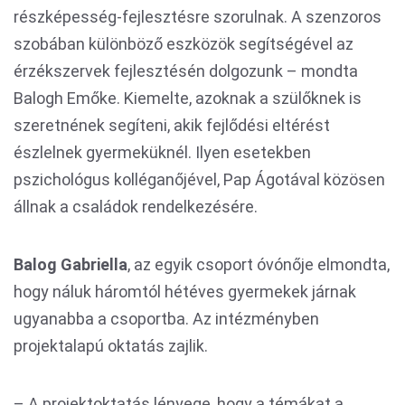
részképesség-fejlesztésre szorulnak. A szenzoros
szobában különböző eszközök segítségével az
érzékszervek fejlesztésén dolgozunk – mondta
Balogh Emőke. Kiemelte, azoknak a szülőknek is
szeretnének segíteni, akik fejlődési eltérést
észlelnek gyermeküknél. Ilyen esetekben
pszichológus kolléganőjével, Pap Ágotával közösen
állnak a családok rendelkezésére.
Balog Gabriella
, az egyik csoport óvónője elmondta,
hogy náluk háromtól hétéves gyermekek járnak
ugyanabba a csoportba. Az intézményben
projektalapú oktatás zajlik.
– A projektoktatás lényege, hogy a témákat a