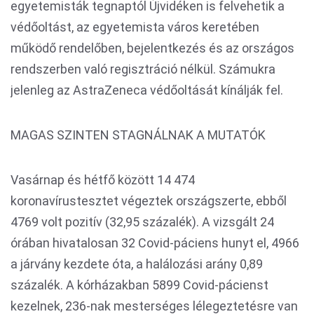
egyetemisták tegnaptól Újvidéken is felvehetik a
védőoltást, az egyetemista város keretében
működő rendelőben, bejelentkezés és az országos
rendszerben való regisztráció nélkül. Számukra
jelenleg az AstraZeneca védőoltását kínálják fel.
MAGAS SZINTEN STAGNÁLNAK A MUTATÓK
Vasárnap és hétfő között 14 474
koronavírustesztet végeztek országszerte, ebből
4769 volt pozitív (32,95 százalék). A vizsgált 24
órában hivatalosan 32 Covid-páciens hunyt el, 4966
a járvány kezdete óta, a halálozási arány 0,89
százalék. A kórházakban 5899 Covid-pácienst
kezelnek, 236-nak mesterséges lélegeztetésre van