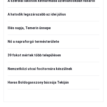
A szerbiai lakosok kétharmada üzletláncokban vásárol
A hatodik legszárazabb az idei július
Illés napja, Temerin ünnepe
Nő a napraforgó termésterülete
39 fokot mértek több településen
Nemzetközi utcai focitornára készülnek
Havas Boldogasszony búcsúja Tekiján