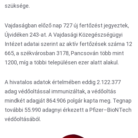
szüksége.
Vajdaságban előző nap 727 új fertőzést jegyeztek,
Újvidéken 243-at. A Vajdasági Közegészségügyi
Intézet adatai szerint az aktív fertőzések száma 12
665, a székvárosban 3178, Pancsován több mint
1200, míg a többi településen ezer alatt alakul.
A hivatalos adatok értelmében eddig 2.122.377
adag védőoltással immunizáltak, a védőoltás
mindkét adagját 864.906 polgár kapta meg. Tegnap
további 55.990 adagnyi érkezett a Pfizer–BioNTech
védőoltásából.