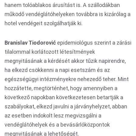
hanem tolóablakos árusítást is. A szállodákban
működő vendéglátóhelyeken továbbra is kizárólag a
hotel vendégeit szolgálhatják ki.
Branislav Tiodorović
epidemiológus szerint a zárási
tilalommal korlátozott létesítmények
megnyitásának a kérdését akkor tűzik napirendre,
ha elkezd csökkenni a napi esetszám és az
egészségügyi intézményekre nehezedő teher. Mint
hozzátette, megtörténhet, hogy amennyiben a
következő napokban következetesen betartják a
szabályokat, elkezd javulni a járványhelyzet, abban
az esetben indokolt lesz megvizsgálni a
vendéglátóhelyek és a bevásárlóközpontok
megnyitásának a lehetőségét.