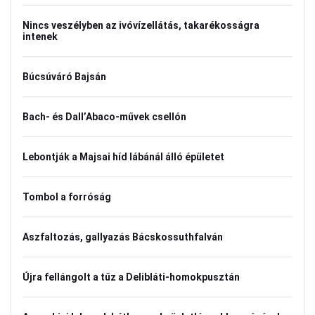
Nincs veszélyben az ivóvízellátás, takarékosságra
intenek
Búcsúváró Bajsán
Bach- és Dall’Abaco-művek csellón
Lebontják a Majsai híd lábánál álló épületet
Tombol a forróság
Aszfaltozás, gallyazás Bácskossuthfalván
Újra fellángolt a tűz a Delibláti-homokpusztán