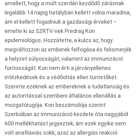
amellett, hogy a múlt szerdán kezdődő zárásnak
legalább 14 napig hatályban kellett volna maradnia,
ám el kellett fogadniuk a gazdasági érveket –
emelte ki az SZRTV-nek Predrag Kon
epidemiológus. Hozzátette, a kulcs az, hogy
megváltozzon az emberek felfogása és felismerjék
a helyzet súlyosságát, valamint az immunizáció
fontosságát. Kon nem érti a járványellenes
intézkedések és a védőoltás ellen tüntetőket.
Szerinte ezeknek az embereknek a tudatlanság és
az autoritással szembeni általános ellenállás a
mozgatórugója. Kon beszámolója szerint
Szerbiában az immunizáció kezdete óta nagyjából
600 mellékhatást jegyeztek, ám ezek egyike sem
volt anafilaxiás sokk, azaz az allergiás reakció