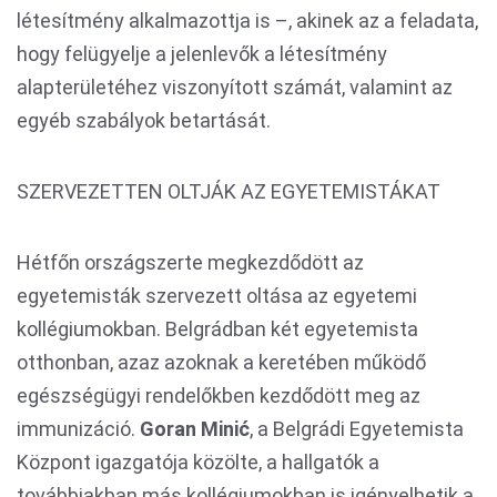
létesítmény alkalmazottja is –, akinek az a feladata,
hogy felügyelje a jelenlevők a létesítmény
alapterületéhez viszonyított számát, valamint az
egyéb szabályok betartását.
SZERVEZETTEN OLTJÁK AZ EGYETEMISTÁKAT
Hétfőn országszerte megkezdődött az
egyetemisták szervezett oltása az egyetemi
kollégiumokban. Belgrádban két egyetemista
otthonban, azaz azoknak a keretében működő
egészségügyi rendelőkben kezdődött meg az
immunizáció.
Goran Minić
, a Belgrádi Egyetemista
Központ igazgatója közölte, a hallgatók a
továbbiakban más kollégiumokban is igényelhetik a