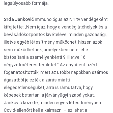
legsúlyosabb formája.
Srđa Janković
immunológus az N1 tv vendégeként
kifejtette: „Nem igaz, hogy a vendéglátóhelyek és a
bevásárlóközpontok kivételével minden gazdasági,
illetve egyéb létesítmény működhet, hiszen azok
sem működhetnek, amelyekben nem lehet
biztosítani a személyenkénti 9, illetve 16
négyzetméteres területet." Az enyhítést azért
foganatosították, mert az utóbbi napokban számos
ágazatból jelezték a zárás miatti
elégedetlenségüket, arra is rámutatva, hogy
képesek betartani a járványügyi szabályokat.
Janković közölte, minden egyes létesítményben
Covid-ellenőrt kell alkalmazni – ez lehet a