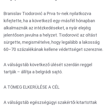
Branislav Tiodorović a Prva tv-nek nyilatkozva
kifejtette, ha a következő egy-másfél hónapban
alkalmaznák az intézkedéseket, a nyár elejéig
jelentősen javulna a helyzet. Tiodorović az oltást
sürgette, megismételve, hogy legalább a lakosság
60–70 százalékának kellene védettséget szereznie.
A válságstáb következő ülését szerdán reggel
tartják – állítja a belgrádi sajtó.
A TÖMEG ELKERÜLÉSE A CÉL
A válságstáb egészségügyi szakértői kitartottak