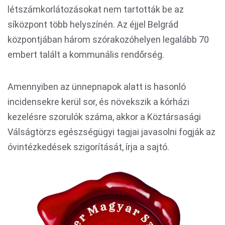
létszámkorlátozásokat nem tartották be az
síközpont több helyszínén. Az éjjel Belgrád
központjában három szórakozóhelyen legalább 70
embert talált a kommunális rendőrség.
Amennyiben az ünnepnapok alatt is hasonló
incidensekre kerül sor, és növekszik a kórházi
kezelésre szorulók száma, akkor a Köztársasági
Válságtörzs egészségügyi tagjai javasolni fogják az
óvintézkedések szigorítását, írja a sajtó.