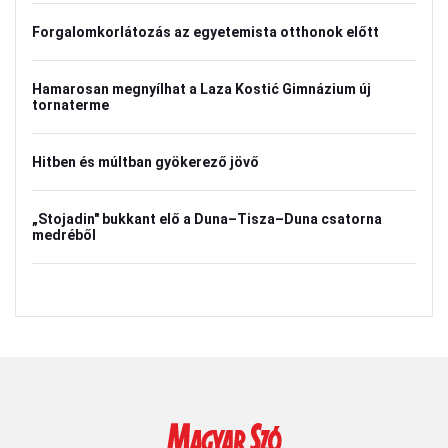
Forgalomkorlátozás az egyetemista otthonok előtt
Hamarosan megnyílhat a Laza Kostić Gimnázium új
tornaterme
Hitben és múltban gyökerező jövő
„Stojadin" bukkant elő a Duna–Tisza–Duna csatorna
medréből