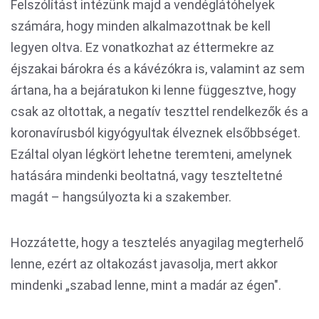
Felszólítást intézünk majd a vendéglátóhelyek
számára, hogy minden alkalmazottnak be kell
legyen oltva. Ez vonatkozhat az éttermekre az
éjszakai bárokra és a kávézókra is, valamint az sem
ártana, ha a bejáratukon ki lenne függesztve, hogy
csak az oltottak, a negatív teszttel rendelkezők és a
koronavírusból kigyógyultak élveznek elsőbbséget.
Ezáltal olyan légkört lehetne teremteni, amelynek
hatására mindenki beoltatná, vagy teszteltetné
magát – hangsúlyozta ki a szakember.
Hozzátette, hogy a tesztelés anyagilag megterhelő
lenne, ezért az oltakozást javasolja, mert akkor
mindenki „szabad lenne, mint a madár az égen".