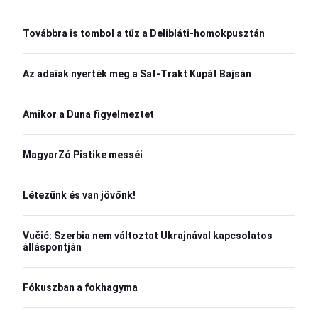
Továbbra is tombol a tűz a Delibláti-homokpusztán
Az adaiak nyerték meg a Sat-Trakt Kupát Bajsán
Amikor a Duna figyelmeztet
MagyarZó Pistike messéi
Létezünk és van jövőnk!
Vučić: Szerbia nem változtat Ukrajnával kapcsolatos
álláspontján
Fókuszban a fokhagyma