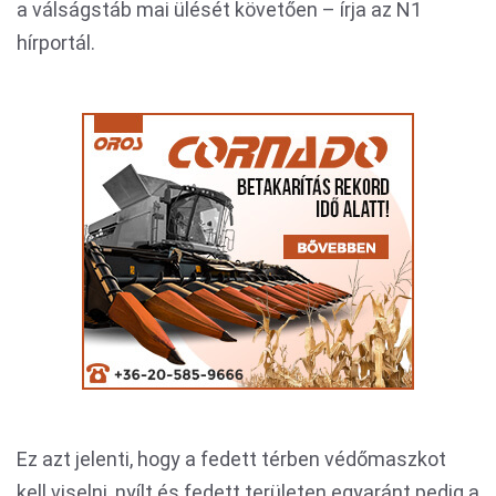
a válságstáb mai ülését követően – írja az N1
hírportál.
Ez azt jelenti, hogy a fedett térben védőmaszkot
kell viselni, nyílt és fedett területen egyaránt pedig a