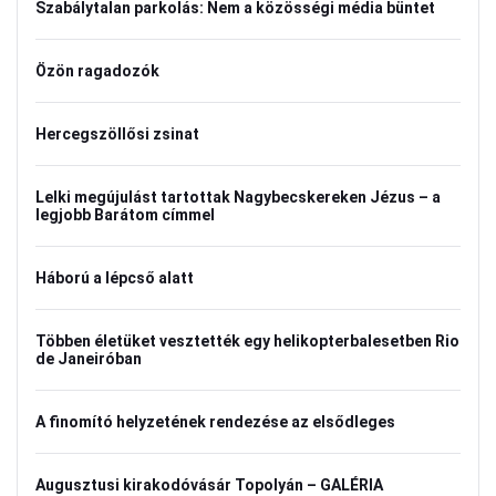
Szabálytalan parkolás: Nem a közösségi média büntet
Özön ragadozók
Hercegszöllősi zsinat
Lelki megújulást tartottak Nagybecskereken Jézus – a
legjobb Barátom címmel
Háború a lépcső alatt
Többen életüket vesztették egy helikopterbalesetben Rio
de Janeiróban
A finomító helyzetének rendezése az elsődleges
Augusztusi kirakodóvásár Topolyán – GALÉRIA