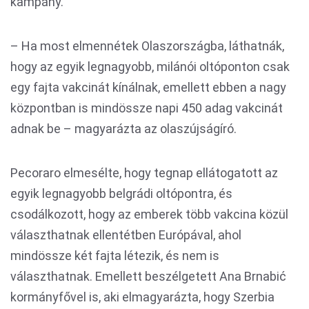
kampány.
– Ha most elmennétek Olaszországba, láthatnák,
hogy az egyik legnagyobb, milánói oltóponton csak
egy fajta vakcinát kínálnak, emellett ebben a nagy
központban is mindössze napi 450 adag vakcinát
adnak be – magyarázta az olaszújságíró.
Pecoraro elmesélte, hogy tegnap ellátogatott az
egyik legnagyobb belgrádi oltópontra, és
csodálkozott, hogy az emberek több vakcina közül
választhatnak ellentétben Európával, ahol
mindössze két fajta létezik, és nem is
választhatnak. Emellett beszélgetett Ana Brnabić
kormányfővel is, aki elmagyarázta, hogy Szerbia