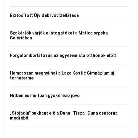
Biztosított Újvidék ivóvízellátása
Szakértők várják a látogatókat a Matica srpska
Galériában
Forgalomkorlátozás az egyetemista otthonok előtt
Hamarosan megnyílhat a Laza Kostić Gimnázium új
tornaterme
Hitben és múltban gyökerező jövő
„Stojadin" bukkant elő a Duna–Tisza–Duna csatorna
medréből