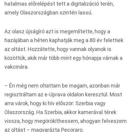
hatalmas előrelépést tett a digitalizáció terén,
amely Olaszországban szintén lassú.
Az olasz újságíró azt is megemlítette, hogy a
hazájában a héten kaphatják meg a 80 év felettiek
az oltást. Hozzátette, hogy vannak olyanok is
közöttük, akik már több mint egy hónapja várnak a
vakcinára.
– Én még nem oltattam be magam, azonban már
regisztráltam az e-Uprava oldalon keresztül. Most
arra várok, hogy ki hív először: Szerbia vagy
Olaszország. Ha Szerbia, akkor kamerával térek
vissza, hogy megörökíthessem, ahogyan felveszem
az oltást – magyarázta Pecoraro.