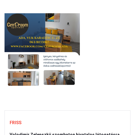
FRISS
Volodimir Zelenszkij szombaton hivatalos látogatásra