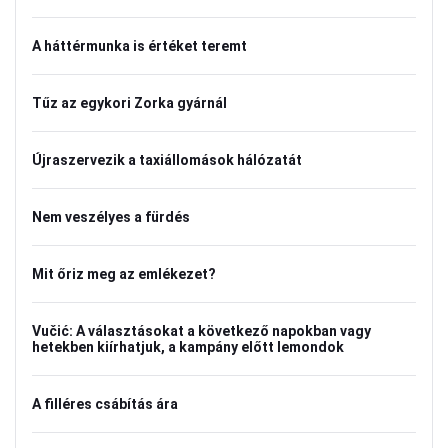
A háttérmunka is értéket teremt
Tűz az egykori Zorka gyárnál
Újraszervezik a taxiállomások hálózatát
Nem veszélyes a fürdés
Mit őriz meg az emlékezet?
Vučić: A választásokat a következő napokban vagy
hetekben kiírhatjuk, a kampány előtt lemondok
A filléres csábítás ára