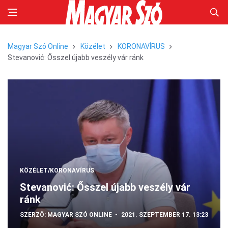
Magyar Szó Online
Közélet
KORONAVÍRUS
Stevanović: Ősszel újabb veszély vár ránk
KÖZÉLET/KORONAVÍRUS
Stevanović: Ősszel újabb veszély vár
ránk
SZERZŐ:
MAGYAR SZÓ ONLINE
2021. SZEPTEMBER 17. 13:23