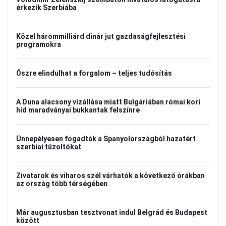
érkezik Szerbiába
Közel hárommilliárd dinár jut gazdaságfejlesztési
programokra
Őszre elindulhat a forgalom – teljes tudósítás
A Duna alacsony vízállása miatt Bulgáriában római kori
híd maradványai bukkantak felszínre
Ünnepélyesen fogadták a Spanyolországból hazatért
szerbiai tűzoltókat
Zivatarok és viharos szél várhatók a következő órákban
az ország több térségében
Már augusztusban tesztvonat indul Belgrád és Budapest
között