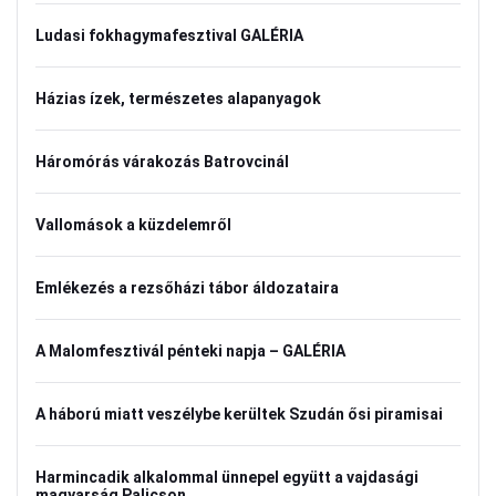
Ludasi fokhagymafesztival GALÉRIA
Házias ízek, természetes alapanyagok
Háromórás várakozás Batrovcinál
Vallomások a küzdelemről
Emlékezés a rezsőházi tábor áldozataira
A Malomfesztivál pénteki napja – GALÉRIA
A háború miatt veszélybe kerültek Szudán ősi piramisai
Harmincadik alkalommal ünnepel együtt a vajdasági
magyarság Palicson