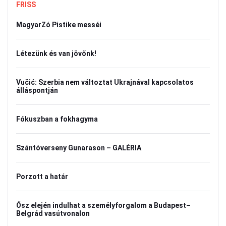
FRISS
MagyarZó Pistike messéi
Létezünk és van jövőnk!
Vučić: Szerbia nem változtat Ukrajnával kapcsolatos
álláspontján
Fókuszban a fokhagyma
Szántóverseny Gunarason – GALÉRIA
Porzott a határ
Ősz elején indulhat a személyforgalom a Budapest–
Belgrád vasútvonalon