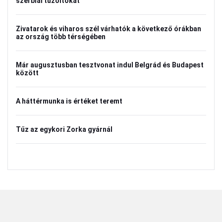
szerbiai tűzoltókat
Zivatarok és viharos szél várhatók a következő órákban
az ország több térségében
Már augusztusban tesztvonat indul Belgrád és Budapest
között
A háttérmunka is értéket teremt
Tűz az egykori Zorka gyárnál