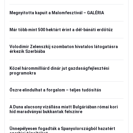
Megnyitotta kapuit a Malomfesztivál – GALÉRIA
Már több mint 500 hektárt érint a dél-bánáti erdőtűz
Volodimir Zelenszkij szombaton hivatalos látogatásra
érkezik Szerbiába
Közel hárommilliárd dinár jut gazdaságfejlesztési
programokra
Őszre elindulhat a forgalom – teljes tudósítás
A Duna alacsony vízállása miatt Bulgáriában római kori
híd maradványai bukkantak felszínre
Ünnepélyesen fogadták a Spanyolországból hazatért