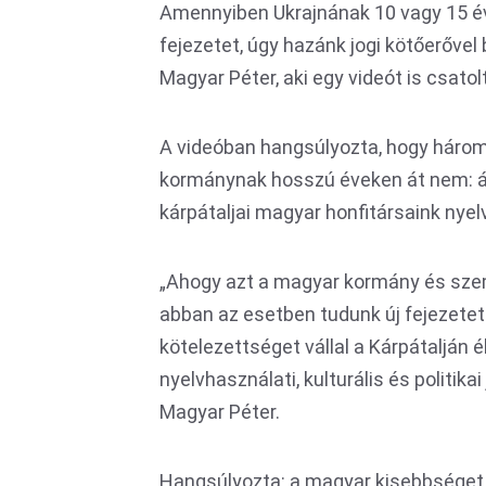
Amennyiben Ukrajnának 10 vagy 15 éve
fejezetet, úgy hazánk jogi kötőerővel
Magyar Péter, aki egy videót is csatol
A videóban hangsúlyozta, hogy három h
kormánynak hosszú éveken át nem: átt
kárpátaljai magyar honfitársaink nyelv
„Ahogy azt a magyar kormány és szem
abban az esetben tudunk új fejezetet
kötelezettséget vállal a Kárpátalján 
nyelvhasználati, kulturális és politika
Magyar Péter.
Hangsúlyozta: a magyar kisebbséget m