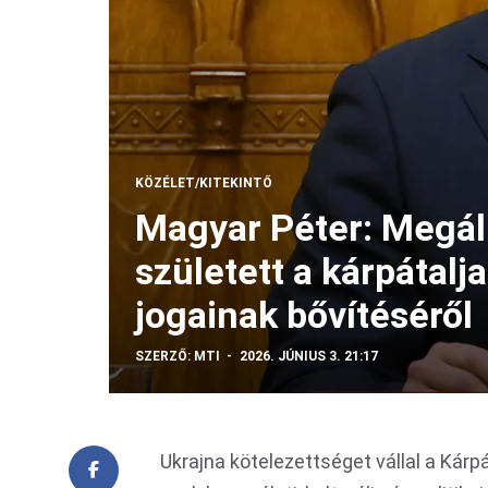
KÖZÉLET/KITEKINTŐ
Magyar Péter: Megál
született a kárpátalj
jogainak bővítéséről
SZERZŐ:
MTI
2026. JÚNIUS 3. 21:17
Ukrajna kötelezettséget vállal a Kárp