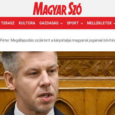
TERASZ
KULTÚRA
GAZDASÁG
SPORT
MELLÉKLETEK
Péter: Megállapodás született a kárpátaljai magyarok jogainak bővíté