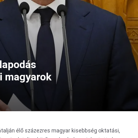
lapodás
ai magyarok
átalján élő százezres magyar kisebbség oktatási,