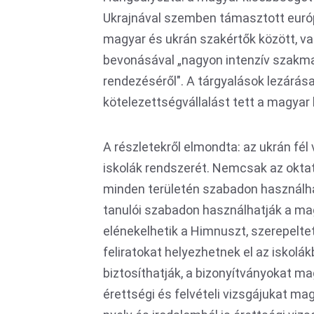
Ukrajnával szemben támasztott európ
magyar és ukrán szakértők között, va
bevonásával „nagyon intenzív szakma
rendezéséről". A tárgyalások lezárás
kötelezettségvállalást tett a magyar
A részletekről elmondta: az ukrán fél 
iskolák rendszerét. Nemcsak az okta
minden területén szabadon használha
tanulói szabadon használhatják a ma
elénekelhetik a Himnuszt, szerepelte
feliratokat helyezhetnek el az iskolá
biztosíthatják, a bizonyítványokat mag
érettségi és felvételi vizsgájukat ma