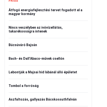
FRISS
Átfogó energiafejlesztési tervet fogadott el a
magyar kormány
Nincs veszélyben az ivóvízellátás,
takarékosságra intenek
Búcsúváró Bajsán
Bach- és Dall’Abaco-művek csellón
Lebontják a Majsai híd lábánál álló épületet
Tombol a forróság
Aszfaltozás, gallyazás Bácskossuthfalván