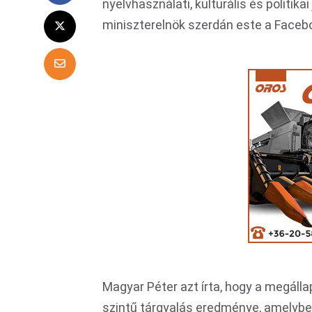
nyelvhasználati, kulturális és politika
miniszterelnök szerdán este a Faceb
Magyar Péter azt írta, hogy a megáll
szintű tárgyalás eredménye, amelyben