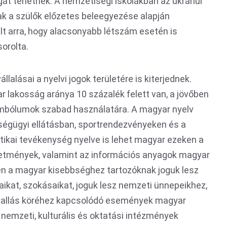
sgát tehetnek. A nemzetiségi iskolákban az ukránul
ak a szülők előzetes beleegyezése alapján
lalt arra, hogy alacsonyabb létszám esetén is
sorolta.
lalásai a nyelvi jogok területére is kiterjednek.
r lakosság aránya 10 százalék felett van, a jövőben
imbólumok szabad használatára. A magyar nyelv
égügyi ellátásban, sportrendezvényeken és a
tikai tevékenység nyelve is lehet magyar ezeken a
rdetmények, valamint az információs anyagok magyar
ben a magyar kisebbséghez tartozóknak joguk lesz
kat, szokásaikat, joguk lesz nemzeti ünnepeikhez,
a vallás köréhez kapcsolódó események magyar
nemzeti, kulturális és oktatási intézmények