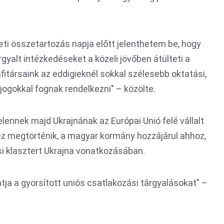
eti összetartozás napja előtt jelenthetem be, hogy
rgyalt intézkedéseket a közeli jövőben átülteti a
nfitársaink az eddigieknél sokkal szélesebb oktatási,
i jogokkal fognak rendelkezni" – közölte.
lennek majd Ukrajnának az Európai Unió felé vállalt
ez megtörténik, a magyar kormány hozzájárul ahhoz,
i klasztert Ukrajna vonatkozásában.
a a gyorsított uniós csatlakozási tárgyalásokat" –