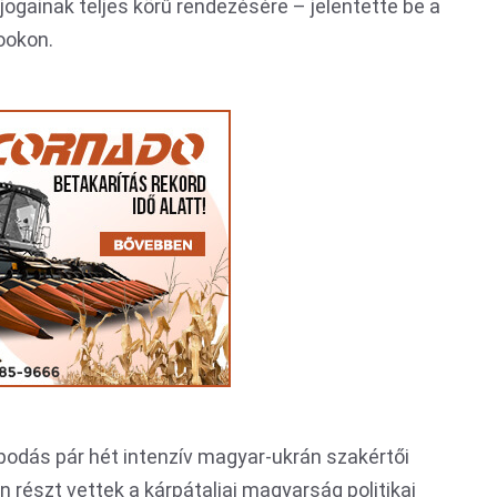
i jogainak teljes körű rendezésére – jelentette be a
ookon.
apodás pár hét intenzív magyar-ukrán szakértői
 részt vettek a kárpátaljai magyarság politikai