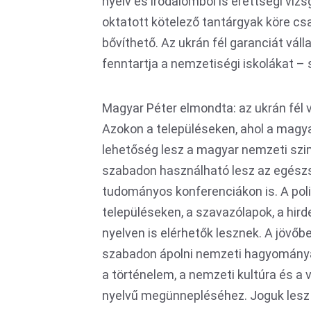
nyelv és irodalomból is érettségi viz
oktatott kötelező tantárgyak köre cs
bővíthető. Az ukrán fél garanciát vál
fenntartja a nemzetiségi iskolákat – 
Magyar Péter elmondta: az ukrán fél vál
Azokon a településeken, ahol a magya
lehetőség lesz a magyar nemzeti sz
szabadon használható lesz az egészs
tudományos konferenciákon is. A poli
településeken, a szavazólapok, a hi
nyelven is elérhetők lesznek. A jövő
szabadon ápolni nemzeti hagyományai
a történelem, a nemzeti kultúra és 
nyelvű megünnepléséhez. Joguk lesz 