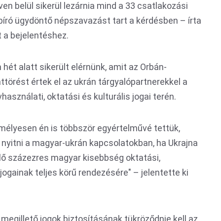
n belül sikerül lezárnia mind a 33 csatlakozási
 bíró ügydöntő népszavazást tart a kérdésben – írta
t a bejelentéshez.
ét alatt sikerült elérnünk, amit az Orbán-
örést értek el az ukrán tárgyalópartnerekkel a
használati, oktatási és kulturális jogai terén.
élyesen én is többször egyértelművé tettük,
 nyitni a magyar-ukrán kapcsolatokban, ha Ukrajna
élő százezres magyar kisebbség oktatási,
i jogainak teljes körű rendezésére" – jelentette ki
egillető jogok biztosításának tükröződnie kell az