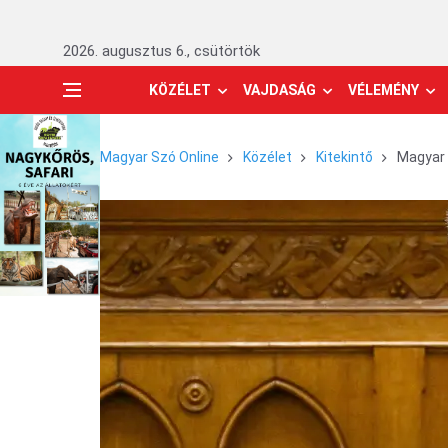
2026. augusztus 6., csütörtök
KÖZÉLET
VAJDASÁG
VÉLEMÉNY
Magyar Szó Online
Közélet
Kitekintő
Magyar 