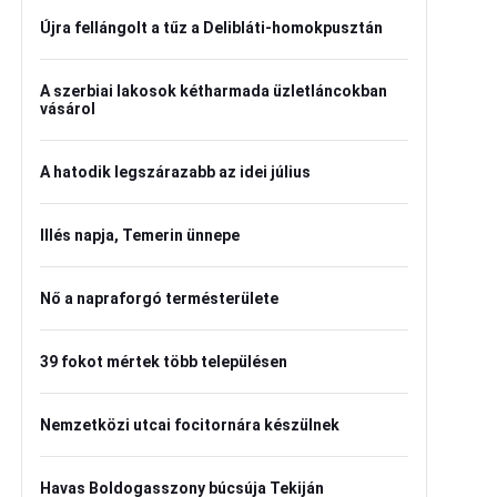
Újra fellángolt a tűz a Delibláti-homokpusztán
A szerbiai lakosok kétharmada üzletláncokban
vásárol
A hatodik legszárazabb az idei július
Illés napja, Temerin ünnepe
Nő a napraforgó termésterülete
39 fokot mértek több településen
Nemzetközi utcai focitornára készülnek
Havas Boldogasszony búcsúja Tekiján