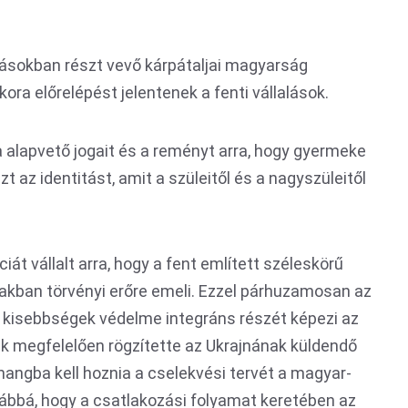
lásokban részt vevő kárpátaljai magyarság
ora előrelépést jelentenek a fenti vállalások.
 alapvető jogait és a reményt arra, hogy gyermeke
t az identitást, amit a szüleitől és a nagyszüleitől
át vállalt arra, hogy a fent említett széleskörű
akban törvényi erőre emeli. Ezzel párhuzamosan az
 a kisebbségek védelme integráns részét képezi az
k megfelelően rögzítette az Ukrajnának küldendő
hangba kell hoznia a cselekvési tervét a magyar-
ábbá, hogy a csatlakozási folyamat keretében az