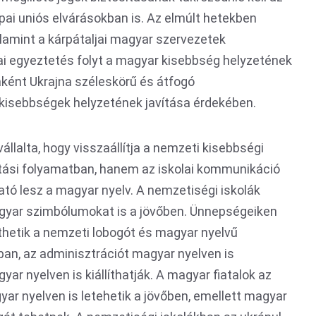
ai uniós elvárásokban is. Az elmúlt hetekben
lamint a kárpátaljai magyar szervezetek
i egyeztetés folyt a magyar kisebbség helyzetének
aként Ukrajna széleskörű és átfogó
 kisebbségek helyzetének javítása érdekében.
vállalta, hogy visszaállítja a nemzeti kisebbségi
tási folyamatban, hanem az iskolai kommunikáció
tó lesz a magyar nyelv. A nemzetiségi iskolák
gyar szimbólumokat is a jövőben. Ünnepségeiken
thetik a nemzeti lobogót és magyar nyelvű
kban, az adminisztrációt magyar nyelven is
yar nyelven is kiállíthatják. A magyar fiatalok az
gyar nyelven is letehetik a jövőben, emellett magyar