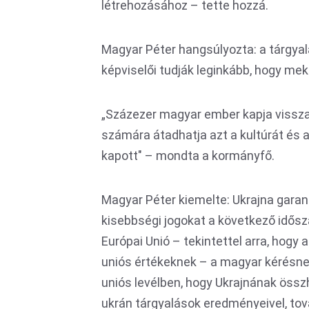
létrehozásához – tette hozzá.
Magyar Péter hangsúlyozta: a tárgya
képviselői tudják leginkább, hogy mekk
„Százezer magyar ember kapja vissza
számára átadhatja azt a kultúrát és az
kapott" – mondta a kormányfő.
Magyar Péter kiemelte: Ukrajna garanci
kisebbségi jogokat a következő idősz
Európai Unió – tekintettel arra, hogy
uniós értékeknek – a magyar kérésne
uniós levélben, hogy Ukrajnának össz
ukrán tárgyalások eredményeivel, tov