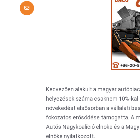
Kedvezően alakult a magyar autópiac
helyezések száma csaknem 10%-kal e
növekedést elsősorban a vállalati be
fokozatos erősödése támogatta. A m
Autós Nagykoalíció elnöke és a Mag
elnöke nyilatkozott.