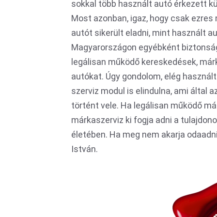
sokkal több használt autó érkezett kü
Most azonban, igaz, hogy csak ezres
autót sikerült eladni, mint használt a
Magyarországon egyébként biztonság
legálisan működő kereskedések, márk
autókat. Úgy gondolom, elég használt
szerviz modul is elindulna, ami által a
történt vele. Ha legálisan működő már
márkaszerviz ki fogja adni a tulajdon
életében. Ha meg nem akarja odaadni 
István.