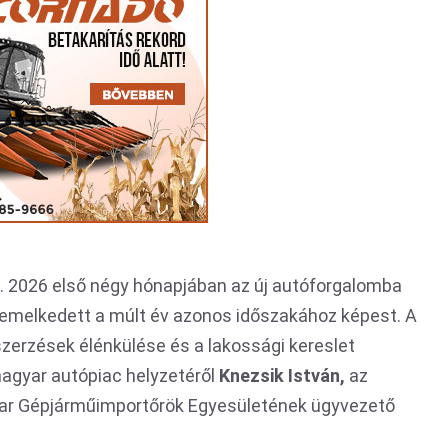
. 2026 első négy hónapjában az új autóforgalomba
melkedett a múlt év azonos időszakához képest. A
szerzések élénkülése és a lakossági kereslet
agyar autópiac helyzetéről
Knezsik István,
az
yar Gépjárműimportőrök Egyesületének ügyvezető