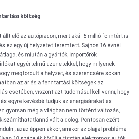
ntartási költség
llt elő az autópiacon, mert akár 6 millió forintért is
és ez egy új helyzetet teremtett. Sajnos 16 évnél
tlaga, és miután a gyártók, importőrök
sárlókat egyértelmű üzenetekkel, hogy milyenek
, hogy megfordult a helyzet, és szerencsére sokan
anatban az ár és a fenntartási költségek az
s esetében, viszont azt tudomásul kell venni, hogy
 és egyre kevésbé tudjuk az energiaárakat és
en gyorsan még a világban nem történt változás,
 kiszámíthatatlanná vált a dolog. Pontosan ezért
dulni, azaz éppen akkor, amikor az olajjal probléma
Olyan 10 százalék körüli a tisztán elektromos autók