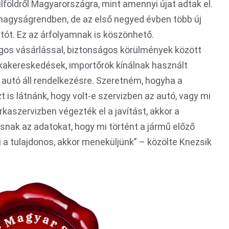
lföldről Magyarországra, mint amennyi újat adtak el.
 nagyságrendben, de az első negyed évben több új
utót. Ez az árfolyamnak is köszönhető.
os vásárlással, biztonságos körülmények között
akereskedések, importőrök kínálnak használt
 autó áll rendelkezésre. Szeretném, hogyha a
zt is látnánk, hogy volt-e szervizben az autó, vagy mi
kaszervizben végezték el a javítást, akkor a
osnak az adatokat, hogy mi történt a jármű előző
a tulajdonos, akkor meneküljünk” – közölte Knezsik