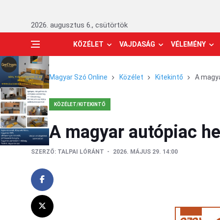
2026. augusztus 6., csütörtök
KÖZÉLET
VAJDASÁG
VÉLEMÉNY
Magyar Szó Online
Közélet
Kitekintő
A magya
KÖZÉLET/KITEKINTŐ
A magyar autópiac he
SZERZŐ:
TALPAI LÓRÁNT
2026. MÁJUS 29. 14:00