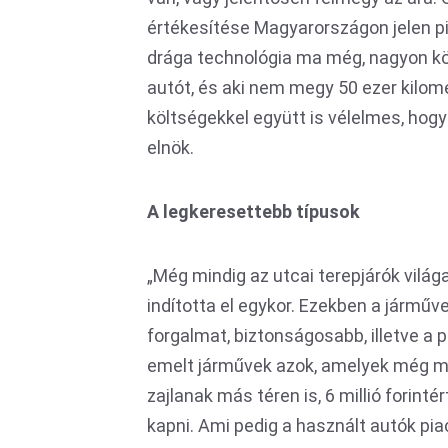
értékesítése Magyarországon jelen pi
drága technológia ma még, nagyon kö
autót, és aki nem megy 50 ezer kilomé
költségekkel együtt is vélelmes, hogy
elnök.
A legkeresettebb típusok
„Még mindig az utcai terepjárók világ
indította el egykor. Ezekben a járműv
forgalmat, biztonságosabb, illetve a 
emelt járművek azok, amelyek még min
zajlanak más téren is, 6 millió forint
kapni. Ami pedig a használt autók piacá