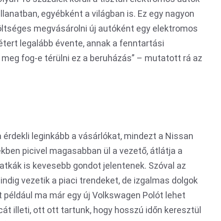
llanatban, egyébként a világban is. Ez egy nagyon
ltséges megvásárolni új autóként egy elektromos
tert legalább évente, annak a fenntartási
 meg fog-e térülni ez a beruházás” – mutatott rá az
a érdekli leginkább a vásárlókat, mindezt a Nissan
ekben picivel magasabban ül a vezető, átlátja a
patkák is kevesebb gondot jelentenek. Szóval az
dig vezetik a piaci trendeket, de izgalmas dolgok
ért például ma már egy új Volkswagen Polót lehet
t illeti, ott ott tartunk, hogy hosszú időn keresztül