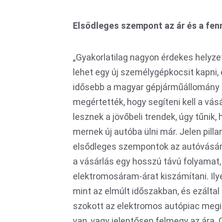
Elsődleges szempont az ár és a fen
„Gyakorlatilag nagyon érdekes helyzet á
lehet egy új személygépkocsit kapni, 
idősebb a magyar gépjárműállomány á
megértették, hogy segíteni kell a vá
lesznek a jövőbeli trendek, úgy tűnik
mernek új autóba ülni már. Jelen pill
elsődleges szempontok az autóvásárlá
a vásárlás egy hosszú távú folyamat,
elektromosáram-árat kiszámítani. Ily
mint az elmúlt időszakban, és ezáltal
szokott az elektromos autópiac megin
van, vagy jelentősen felmegy az ára. 