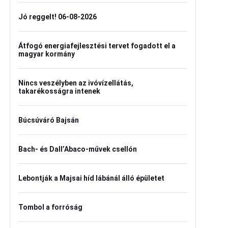
Jó reggelt! 06-08-2026
Átfogó energiafejlesztési tervet fogadott el a
magyar kormány
Nincs veszélyben az ivóvízellátás,
takarékosságra intenek
Búcsúváró Bajsán
Bach- és Dall’Abaco-művek csellón
Lebontják a Majsai híd lábánál álló épületet
Tombol a forróság