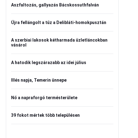
Aszfaltozás, gallyazás Bácskossuthfalván
Újra fellángolt a tűz a Delibláti-homokpusztán
A szerbiai lakosok kétharmada üzletláncokban
vásárol
A hatodik legszárazabb az idei július
Illés napja, Temerin ünnepe
Nő a napraforgó termésterülete
39 fokot mértek több településen