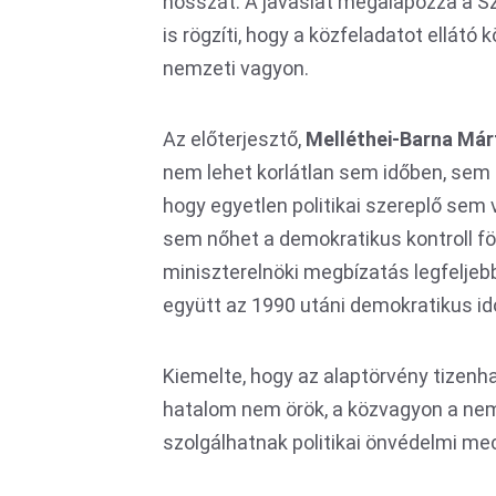
hosszát. A javaslat megalapozza a S
is rögzíti, hogy a közfeladatot ellát
nemzeti vagyon.
Az előterjesztő,
Melléthei-Barna Már
nem lehet korlátlan sem időben, sem i
hogy egyetlen politikai szereplő sem 
sem nőhet a demokratikus kontroll föl
miniszterelnöki megbízatás legfeljeb
együtt az 1990 utáni demokratikus id
Kiemelte, hogy az alaptörvény tizenh
hatalom nem örök, a közvagyon a nem
szolgálhatnak politikai önvédelmi m