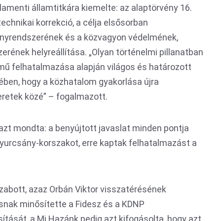
rlamenti államtitkára kiemelte: az alaptörvény 16.
hnikai korrekció, a célja elsősorban
nyrendszerének és a közvagyon védelmének,
rének helyreállítása. „Olyan történelmi pillanatban
mű felhatalmazása alapján világos és határozott
ében, hogy a közhatalom gyakorlása újra
eretek közé” – fogalmazott.
azt mondta: a benyújtott javaslat minden pontja
–Gyurcsány-korszakot, erre kaptak felhatalmazást a
szabott, azaz Orbán Viktor visszatérésének
snak minősítette a Fidesz és a KDNP
ítását, a Mi Hazánk pedig azt kifogásolta, hogy azt