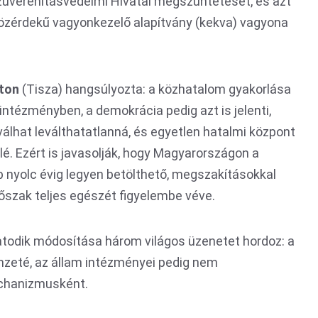
zuverenitásvédelmi Hivatal megszüntetését, és azt
ó közérdekű vagyonkezelő alapítvány (kekva) vagyona
ton
(Tisza) hangsúlyozta: a közhatalom gyakorlása
ntézményben, a demokrácia pedig azt is jelenti,
válhat leválthatatlanná, és egyetlen hatalmi központ
é. Ezért is javasolják, hogy Magyarországon a
b nyolc évig legyen betölthető, megszakításokkal
őszak teljes egészét figyelembe véve.
atodik módosítása három világos üzenetet hordoz: a
zeté, az állam intézményei pedig nem
echanizmusként.