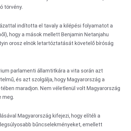
ó törvény.
attal indította el tavaly a kilépési folyamatot a
ől), hogy a mások mellett Benjamin Netanjahu
tyin orosz elnök letartóztatását követelő bíróság
rium parlamenti államtitkára a vita során azt
rtelmű, és azt szolgálja, hogy Magyarország a
tében maradjon. Nem véletlenül volt Magyarország
e meg.
ásával Magyarország kifejezi, hogy elítéli a
 legsúlyosabb bűncselekményeket, emellett