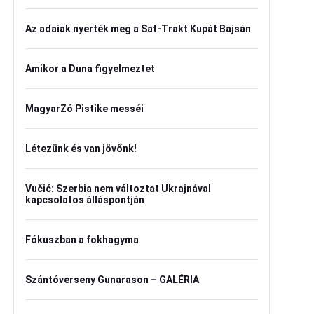
Az adaiak nyerték meg a Sat-Trakt Kupát Bajsán
Amikor a Duna figyelmeztet
MagyarZó Pistike messéi
Létezünk és van jövőnk!
Vučić: Szerbia nem változtat Ukrajnával
kapcsolatos álláspontján
Fókuszban a fokhagyma
Szántóverseny Gunarason – GALÉRIA