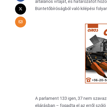
általános vitáját, és határozatot hozo
Büntetőbíróságból való kilépési folya
A parlament 133 igen, 37 nem szavaza
eljárásban – fogadta el az erről szóló