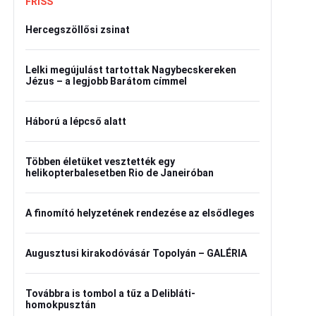
FRISS
Hercegszöllősi zsinat
Lelki megújulást tartottak Nagybecskereken
Jézus – a legjobb Barátom címmel
Háború a lépcső alatt
Többen életüket vesztették egy
helikopterbalesetben Rio de Janeiróban
A finomító helyzetének rendezése az elsődleges
Augusztusi kirakodóvásár Topolyán – GALÉRIA
Továbbra is tombol a tűz a Delibláti-
homokpusztán