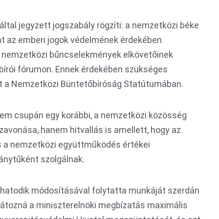
ltal jegyzett jogszabály rögzíti: a nemzetközi béke
nt az emberi jogok védelmének érdekében
bb nemzetközi bűncselekmények elkövetőinek
bírói fórumon. Ennek érdekében szükséges
ét a Nemzetközi Büntetőbíróság Statútumában.
 nem csupán egy korábbi, a nemzetközi közösség
zavonása, hanem hitvallás is amellett, hogy az
s a nemzetközi együttműködés értékei
ánytűként szolgálnak.
nhatodik módosításával folytatta munkáját szerdán
orlátozná a miniszterelnöki megbízatás maximális