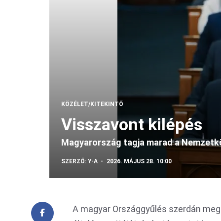
KÖZÉLET/KITEKINTŐ
Visszavont kilépés
Magyarország tagja marad a Nemzetk
SZERZŐ:
Y-A
2026. MÁJUS 28. 10:00
A magyar Országgyűlés szerdán megk