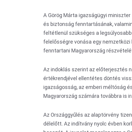
A Görög Márta igazságügyi miniszter á
és biztonság fenntartásának, valami
feltétlenül szükséges a legsúlyosa
felelősségre vonása egy nemzetközi 
fenntartani Magyarország részvétel
Az indoklás szerint az előterjesztés
értékrendjével ellentétes döntés viss
igazságosság, az emberi méltóság é
Magyarország számára továbbra is ir
Az Országgyűlés az alaptörvény tize
délelőtt. Az indítvány nyolc évben k