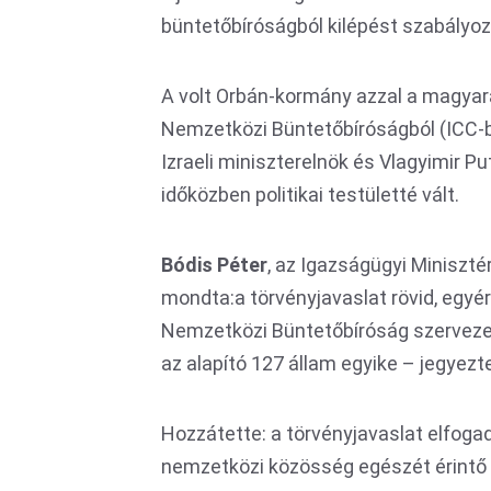
büntetőbíróságból kilépést szabályoz
A volt Orbán-kormány azzal a magyaráz
Nemzetközi Büntetőbíróságból (ICC-b
Izraeli miniszterelnök és Vlagyimir Pu
időközben politikai testületté vált.
Bódis Péter
, az Igazságügyi Miniszté
mondta:a törvényjavaslat rövid, egyé
Nemzetközi Büntetőbíróság szerveze
az alapító 127 állam egyike – jegyezt
Hozzátette: a törvényjavaslat elfogad
nemzetközi közösség egészét érintő