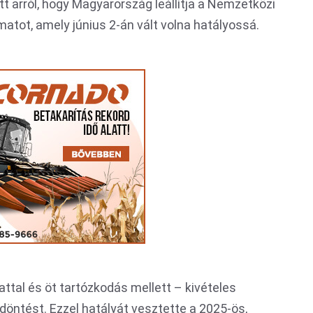
tt arról, hogy Magyarország leállítja a Nemzetközi
matot, amely június 2-án vált volna hatályossá.
ttal és öt tartózkodás mellett – kivételes
 döntést. Ezzel hatályát vesztette a 2025-ös,