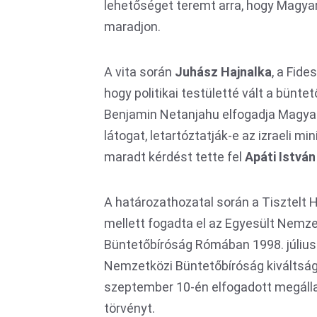
lehetőséget teremt arra, hogy Magya
maradjon.
A vita során
Juhász Hajnalka
, a Fid
hogy politikai testületté vált a büntet
Benjamin Netanjahu elfogadja Magya
látogat, letartóztatják-e az izraeli m
maradt kérdést tette fel
Apáti István
A határozathozatal során a Tisztelt 
mellett fogadta el az Egyesült Nemze
Büntetőbíróság Rómában 1998. július
Nemzetközi Büntetőbíróság kiváltság
szeptember 10-én elfogadott megáll
törvényt.