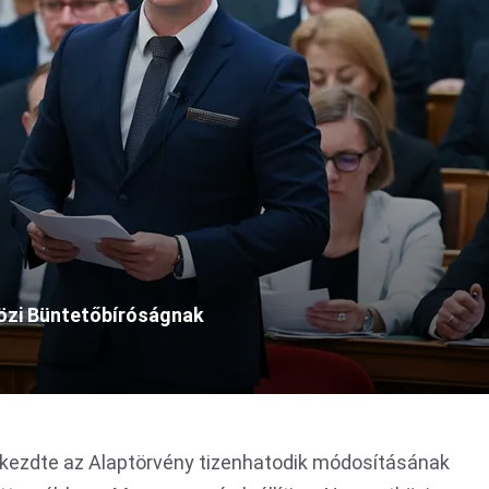
özi Büntetőbíróságnak
ezdte az Alaptörvény tizenhatodik módosításának