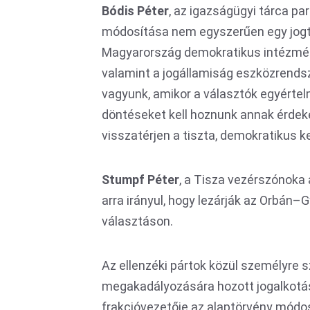
Bódis Péter
, az igazságügyi tárca pa
módosítása nem egyszerűen egy jogtec
Magyarország demokratikus intézmé
valamint a jogállamiság eszközrendsze
vagyunk, amikor a választók egyértel
döntéseket kell hoznunk annak érdek
visszatérjen a tiszta, demokratikus k
Stumpf Péter
, a Tisza vezérszónoka 
arra irányul, hogy lezárják az Orbán
választáson.
Az ellenzéki pártok közül személyre 
megakadályozására hozott jogalkotá
frakcióvezetője az alaptörvény módos