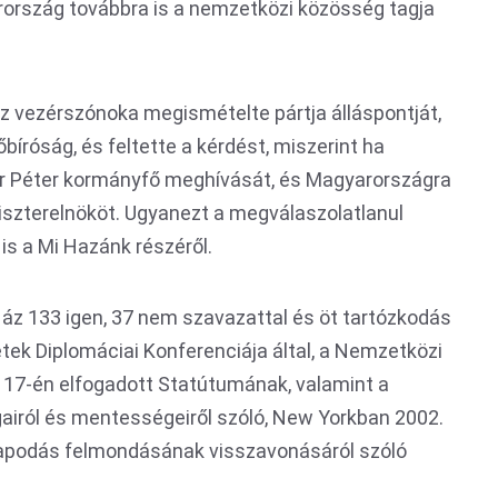
rország továbbra is a nemzetközi közösség tagja
esz vezérszónoka megismételte pártja álláspontját,
őbíróság, és feltette a kérdést, miszerint ha
r Péter kormányfő meghívását, és Magyarországra
iniszterelnököt. Ugyanezt a megválaszolatlanul
is a Mi Hazánk részéről.
Ház 133 igen, 37 nem szavazattal és öt tartózkodás
tek Diplomáciai Konferenciája által, a Nemzetközi
 17-én elfogadott Statútumának, valamint a
airól és mentességeiről szóló, New Yorkban 2002.
apodás felmondásának visszavonásáról szóló