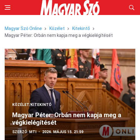
Magyar Szó Online
Közélet
Kitekintő
Magyar Péter: Orbán nem kapja meg a végkielégítését
KÖZÉLET/KITEKINTŐ
Magyar Péter: Orbán nem kapja meg a
végkielégítését
SZERZŐ:
MTI
2026. MÁJUS 15. 21:59