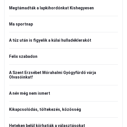
Megtámadták a lapkihordónkat Kishegyesen
Ma sportnap
A tűz után is figyelik a kúlai hulladéklerakót
Felix szabadon
A Szent Erzsébet Mórahalmi Gyógyfürdő várja
Olvasóinkat!
A név még nem ismert
Kikapcsolódás, töltekezés, közösség
Heteken belül kiírhatják a választásokat