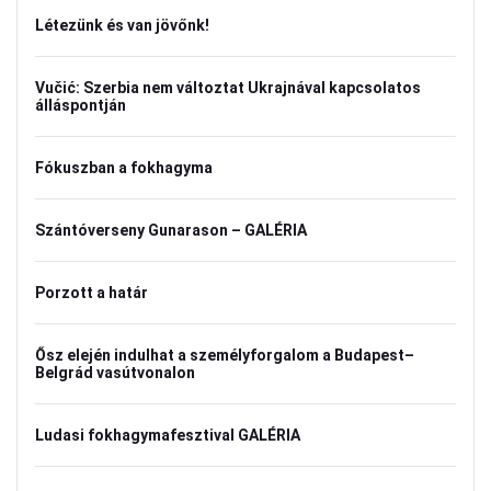
Létezünk és van jövőnk!
Vučić: Szerbia nem változtat Ukrajnával kapcsolatos
álláspontján
Fókuszban a fokhagyma
Szántóverseny Gunarason – GALÉRIA
Porzott a határ
Ősz elején indulhat a személyforgalom a Budapest–
Belgrád vasútvonalon
Ludasi fokhagymafesztival GALÉRIA