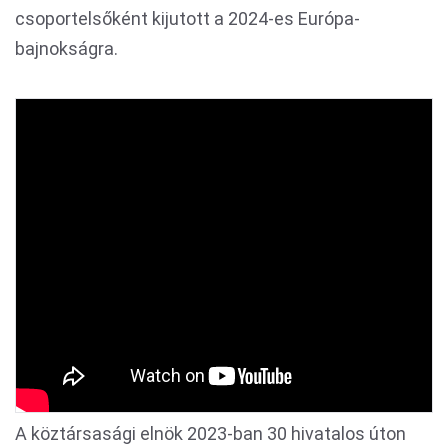
csoportelsőként kijutott a 2024-es Európa-
bajnokságra.
A köztársasági elnök 2023-ban 30 hivatalos úton