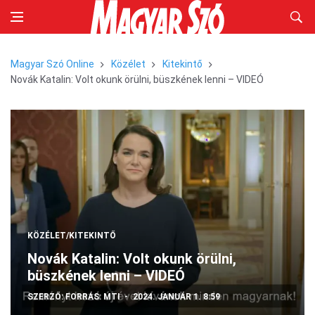
Magyar Szó Online
Közélet
Kitekintő
Novák Katalin: Volt okunk örülni, büszkének lenni – VIDEÓ
KÖZÉLET/KITEKINTŐ
Novák Katalin: Volt okunk örülni,
büszkének lenni – VIDEÓ
SZERZŐ:
FORRÁS: MTI
2024. JANUÁR 1. 8:59