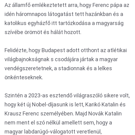
Az államfő emlékeztetett arra, hogy Ferenc pápa az
idén háromnapos látogatást tett hazánkban és a
katolikus egyházfő itt tartózkodása a magyarság
szívébe örömöt és hálát hozott.
Felidézte, hogy Budapest adott otthont az atlétikai
világbajnokságnak s csodájára jártak a magyar
vendégszeretetnek, a stadionnak és a lelkes
önkénteseknek.
Szintén a 2023-as esztendő világraszóló sikere volt,
hogy két új Nobel-díjasunk is lett, Karikó Katalin és
Krausz Ferenc személyében. Majd Novák Katalin
nem ment el szó nélkül amellett sem, hogy a
magyar labdarúgó-válogatott veretlenül,