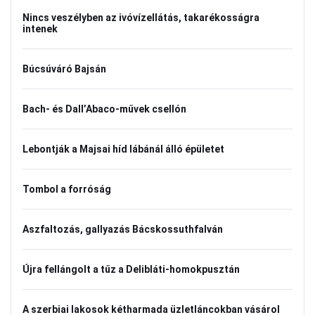
Nincs veszélyben az ivóvízellátás, takarékosságra
intenek
Búcsúváró Bajsán
Bach- és Dall’Abaco-művek csellón
Lebontják a Majsai híd lábánál álló épületet
Tombol a forróság
Aszfaltozás, gallyazás Bácskossuthfalván
Újra fellángolt a tűz a Delibláti-homokpusztán
A szerbiai lakosok kétharmada üzletláncokban vásárol