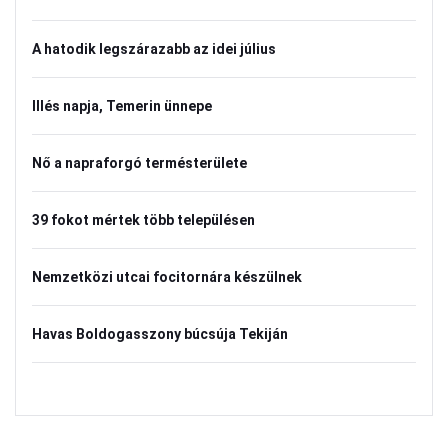
A hatodik legszárazabb az idei július
Illés napja, Temerin ünnepe
Nő a napraforgó termésterülete
39 fokot mértek több településen
Nemzetközi utcai focitornára készülnek
Havas Boldogasszony búcsúja Tekiján