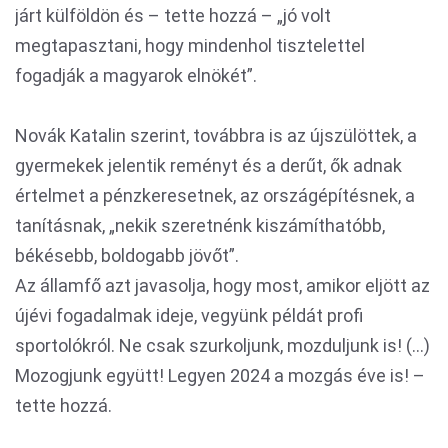
járt külföldön és – tette hozzá – „jó volt
megtapasztani, hogy mindenhol tisztelettel
fogadják a magyarok elnökét”.
Novák Katalin szerint, továbbra is az újszülöttek, a
gyermekek jelentik reményt és a derűt, ők adnak
értelmet a pénzkeresetnek, az országépítésnek, a
tanításnak, „nekik szeretnénk kiszámíthatóbb,
békésebb, boldogabb jövőt”.
Az államfő azt javasolja, hogy most, amikor eljött az
újévi fogadalmak ideje, vegyünk példát profi
sportolókról. Ne csak szurkoljunk, mozduljunk is! (…)
Mozogjunk együtt! Legyen 2024 a mozgás éve is! –
tette hozzá.