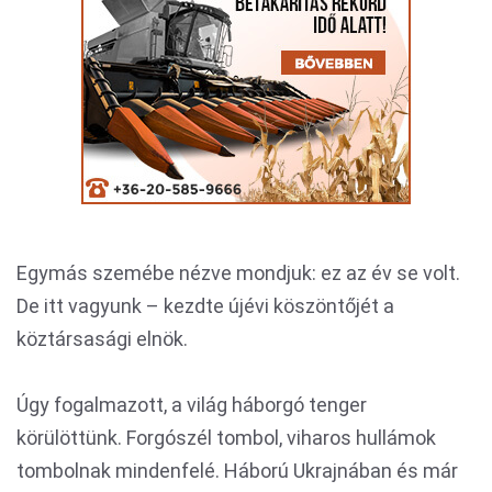
Egymás szemébe nézve mondjuk: ez az év se volt.
De itt vagyunk – kezdte újévi köszöntőjét a
köztársasági elnök.
Úgy fogalmazott, a világ háborgó tenger
körülöttünk. Forgószél tombol, viharos hullámok
tombolnak mindenfelé. Háború Ukrajnában és már