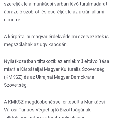
szereljék le a munkácsi várban lévő turulmadarat
ábrázoló szobrot, és cseréljék le az ukrán állami
címerre.
A kárpátaljai magyar érdekvédelmi szervezetek is
megszólaltak az ügy kapcsán.
Nyilatkozatban tiltakozik az emlékmű eltávolítása
miatt a Kárpátaljai Magyar Kulturális Szövetség
(KMKSZ) és az Ukrajnai Magyar Demokrata
Szövetség.
A KMKSZ megdöbbenéssel értesült a Munkácsi
Városi Tanács Végrehajtó Bizottságának
„állítólagos határozatáról, mely alapján