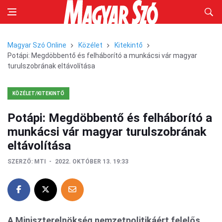
Magyar Szó Online
Közélet
Kitekintő
Potápi: Megdöbbentő és felháborító a munkácsi vár magyar
turulszobrának eltávolítása
KÖZÉLET/KITEKINTŐ
Potápi: Megdöbbentő és felháborító a
munkácsi vár magyar turulszobrának
eltávolítása
SZERZŐ:
MTI
2022. OKTÓBER 13. 19:33
A Miniszterelnökség nemzetpolitikáért felelős