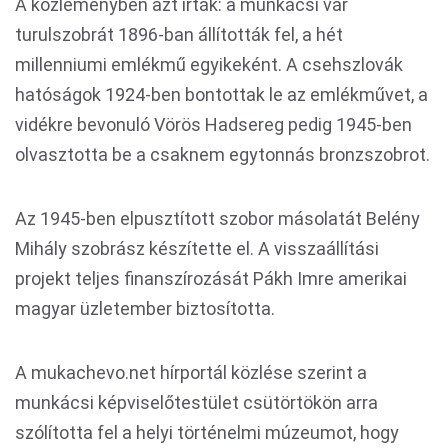
A közleményben azt írták: a munkácsi vár
turulszobrát 1896-ban állították fel, a hét
millenniumi emlékmű egyikeként. A csehszlovák
hatóságok 1924-ben bontottak le az emlékművet, a
vidékre bevonuló Vörös Hadsereg pedig 1945-ben
olvasztotta be a csaknem egytonnás bronzszobrot.
Az 1945-ben elpusztított szobor másolatát Belény
Mihály szobrász készítette el. A visszaállítási
projekt teljes finanszírozását Pákh Imre amerikai
magyar üzletember biztosította.
A mukachevo.net hírportál közlése szerint a
munkácsi képviselőtestület csütörtökön arra
szólította fel a helyi történelmi múzeumot, hogy