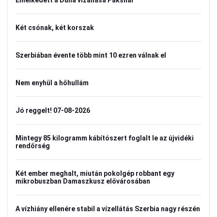
Emelkedett a Duna vízállása Paksnál
Két csónak, két korszak
Szerbiában évente több mint 10 ezren válnak el
Nem enyhül a hőhullám
Jó reggelt! 07-08-2026
Mintegy 85 kilogramm kábítószert foglalt le az újvidéki
rendőrség
Két ember meghalt, miután pokolgép robbant egy
mikrobuszban Damaszkusz elővárosában
A vízhiány ellenére stabil a vízellátás Szerbia nagy részén