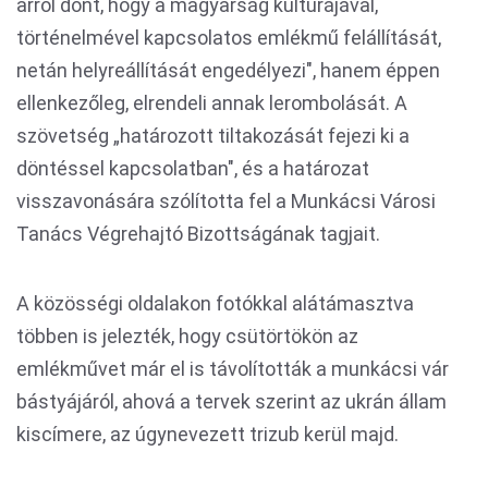
arról dönt, hogy a magyarság kultúrájával,
történelmével kapcsolatos emlékmű felállítását,
netán helyreállítását engedélyezi", hanem éppen
ellenkezőleg, elrendeli annak lerombolását. A
szövetség „határozott tiltakozását fejezi ki a
döntéssel kapcsolatban", és a határozat
visszavonására szólította fel a Munkácsi Városi
Tanács Végrehajtó Bizottságának tagjait.
A közösségi oldalakon fotókkal alátámasztva
többen is jelezték, hogy csütörtökön az
emlékművet már el is távolították a munkácsi vár
bástyájáról, ahová a tervek szerint az ukrán állam
kiscímere, az úgynevezett trizub kerül majd.