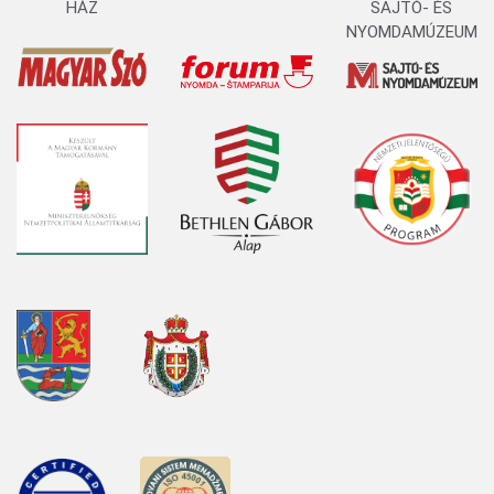
HÁZ
SAJTÓ- ÉS
NYOMDAMÚZEUM