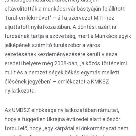
eltávolították a munkácsi vár bástyáján felállított
Turul-emlékművet" – áll a szervezet MTI-hez
eljuttatott nyilatkozatában. A döntést azért is
furcsának tartja a szövetség, mert a Munkács egyik
jelképének számító turulszobor a város
vezetésének kezdeményezésére került vissza
eredeti helyére még 2008-ban, „a közös történelmi
múlt és a nemzetiségek békés egymás mellett
élésének jegyében" – emlékeztet a KMKSZ
nyilatkozata.
Az UMDSZ elnöksége nyilatkozatában rámutat,
hogy a független Ukrajna évtizedei alatt először
fordul elő, hogy „egy kárpátaljai önkormányzat nem