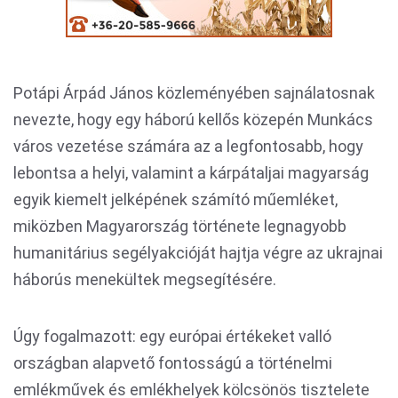
Potápi Árpád János közleményében sajnálatosnak
nevezte, hogy egy háború kellős közepén Munkács
város vezetése számára az a legfontosabb, hogy
lebontsa a helyi, valamint a kárpátaljai magyarság
egyik kiemelt jelképének számító műemléket,
miközben Magyarország története legnagyobb
humanitárius segélyakcióját hajtja végre az ukrajnai
háborús menekültek megsegítésére.
Úgy fogalmazott: egy európai értékeket valló
országban alapvető fontosságú a történelmi
emlékművek és emlékhelyek kölcsönös tisztelete