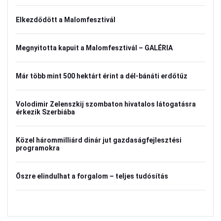
Elkezdődött a Malomfesztivál
Megnyitotta kapuit a Malomfesztivál – GALÉRIA
Már több mint 500 hektárt érint a dél-bánáti erdőtűz
Volodimir Zelenszkij szombaton hivatalos látogatásra
érkezik Szerbiába
Közel hárommilliárd dinár jut gazdaságfejlesztési
programokra
Őszre elindulhat a forgalom – teljes tudósítás