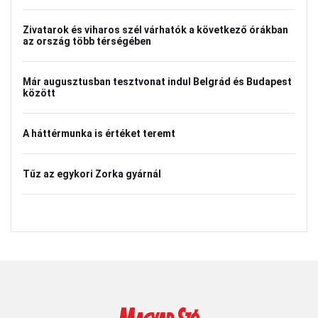
Zivatarok és viharos szél várhatók a következő órákban
az ország több térségében
Már augusztusban tesztvonat indul Belgrád és Budapest
között
A háttérmunka is értéket teremt
Tűz az egykori Zorka gyárnál