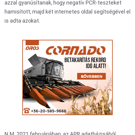
azzal gyanúsítanak, hogy negatív PCR-teszteket
hamisított, majd két internetes oldal segítségével el
is adta azokat.
N.M. 2021 februárjában, az APR adatbázisából