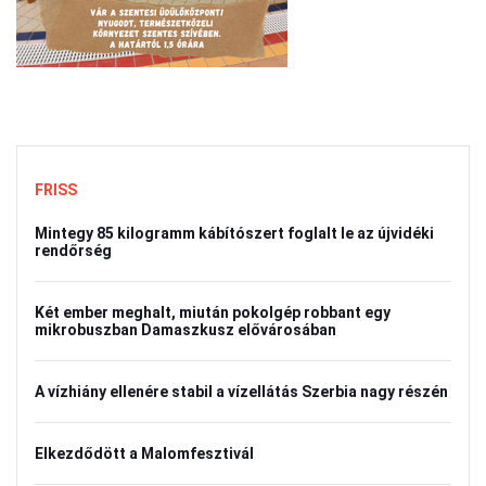
FRISS
Mintegy 85 kilogramm kábítószert foglalt le az újvidéki
rendőrség
Két ember meghalt, miután pokolgép robbant egy
mikrobuszban Damaszkusz elővárosában
A vízhiány ellenére stabil a vízellátás Szerbia nagy részén
Elkezdődött a Malomfesztivál