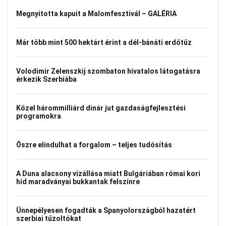
Megnyitotta kapuit a Malomfesztivál – GALÉRIA
Már több mint 500 hektárt érint a dél-bánáti erdőtűz
Volodimir Zelenszkij szombaton hivatalos látogatásra
érkezik Szerbiába
Közel hárommilliárd dinár jut gazdaságfejlesztési
programokra
Őszre elindulhat a forgalom – teljes tudósítás
A Duna alacsony vízállása miatt Bulgáriában római kori
híd maradványai bukkantak felszínre
Ünnepélyesen fogadták a Spanyolországból hazatért
szerbiai tűzoltókat