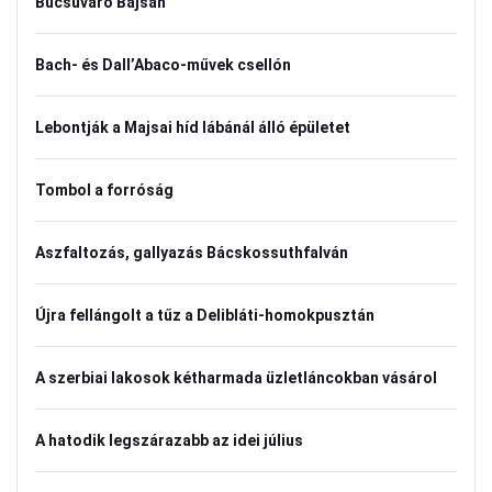
Búcsúváró Bajsán
Bach- és Dall’Abaco-művek csellón
Lebontják a Majsai híd lábánál álló épületet
Tombol a forróság
Aszfaltozás, gallyazás Bácskossuthfalván
Újra fellángolt a tűz a Delibláti-homokpusztán
A szerbiai lakosok kétharmada üzletláncokban vásárol
A hatodik legszárazabb az idei július