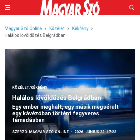
Magyar Szó Online
Közélet
Kékfény
Halálos lövöldözés Belgrádban
KÖZÉLET/KÉKFÉNY
Halálos lövöldözés Belgrádban
Egy ember meghalt, egy másik megsérült
egy kávézóban történt fegyveres
támadásban
SZERZŐ:
MAGYAR SZÓ ONLINE
2026. JÚNIUS 22. 17:23