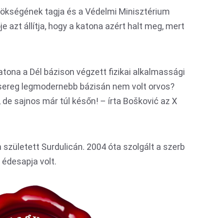
nökségének tagja és a Védelmi Minisztérium
je
azt állítja, hogy a katona azért halt meg, mert
tona a Dél bázison végzett fizikai alkalmassági
dsereg legmodernebb bázisán nem volt orvos?
e sajnos már túl későn! – írta Bošković az X
 született Surdulicán. 2004 óta szolgált a szerb
édesapja volt.