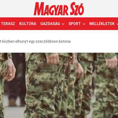
TERASZ
KULTÚRA
GAZDASÁG
SPORT
MELLÉKLETEK
t közben elhunyt egy szerződéses katona