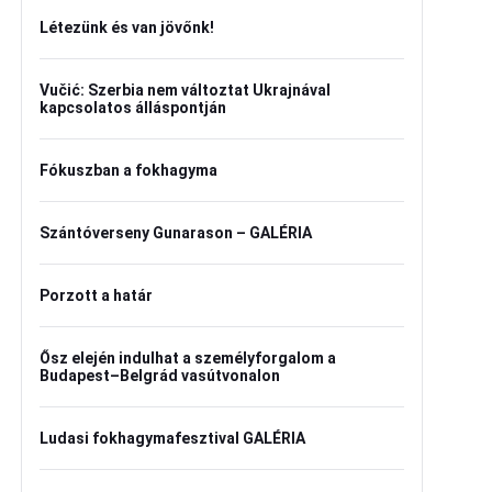
Létezünk és van jövőnk!
Vučić: Szerbia nem változtat Ukrajnával
kapcsolatos álláspontján
Fókuszban a fokhagyma
Szántóverseny Gunarason – GALÉRIA
Porzott a határ
Ősz elején indulhat a személyforgalom a
Budapest–Belgrád vasútvonalon
Ludasi fokhagymafesztival GALÉRIA