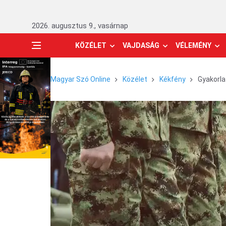
2026. augusztus 9., vasárnap
KÖZÉLET
VAJDASÁG
VÉLEMÉNY
Magyar Szó Online
Közélet
Kékfény
Gyakorla