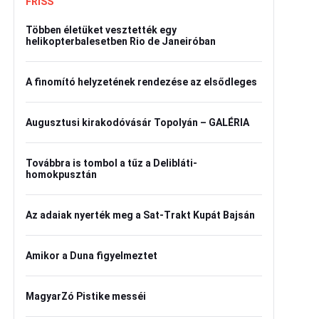
FRISS
Többen életüket vesztették egy
helikopterbalesetben Rio de Janeiróban
A finomító helyzetének rendezése az elsődleges
Augusztusi kirakodóvásár Topolyán – GALÉRIA
Továbbra is tombol a tűz a Delibláti-
homokpusztán
Az adaiak nyerték meg a Sat-Trakt Kupát Bajsán
Amikor a Duna figyelmeztet
MagyarZó Pistike messéi