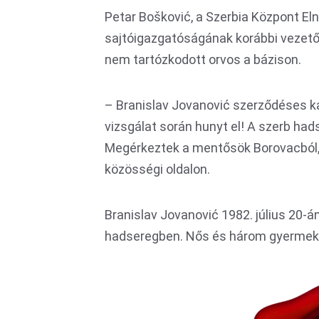
Petar Bošković, a Szerbia Központ El
sajtóigazgatóságának korábbi vezető
nem tartózkodott orvos a bázison.
– Branislav Jovanović szerződéses ka
vizsgálat során hunyt el! A szerb ha
Megérkeztek a mentősök Borovacból, d
közösségi oldalon.
Branislav Jovanović 1982. július 20-án
hadseregben. Nős és három gyermek 