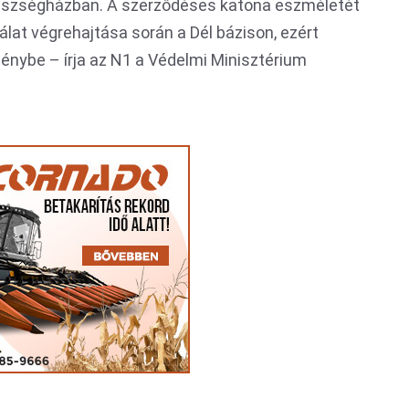
gészségházban. A szerződéses katona eszméletét
gálat végrehajtása során a Dél bázison, ezért
ménybe – írja az N1 a Védelmi Minisztérium