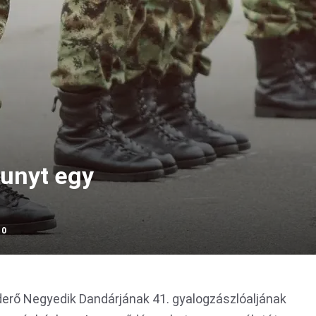
hunyt egy
10
aderő Negyedik Dandárjának 41. gyalogzászlóaljának