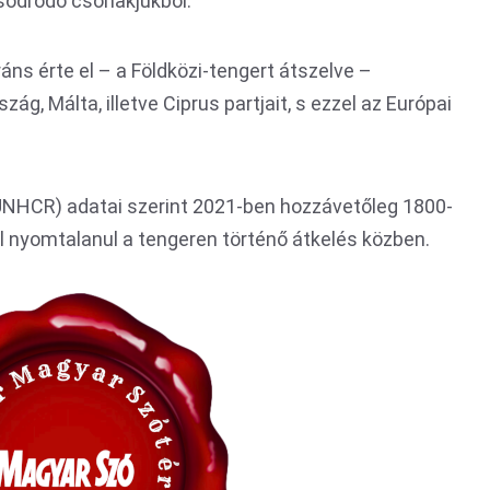
 sodródó csónakjukból.
ráns érte el – a Földközi-tengert átszelve –
g, Málta, illetve Ciprus partjait, s ezzel az Európai
UNHCR) adatai szerint 2021-ben hozzávetőleg 1800-
el nyomtalanul a tengeren történő átkelés közben.