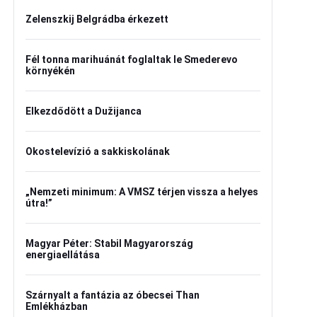
Zelenszkij Belgrádba érkezett
Fél tonna marihuánát foglaltak le Smederevo
környékén
Elkezdődött a Dužijanca
Okostelevízió a sakkiskolának
„Nemzeti minimum: A VMSZ térjen vissza a helyes
útra!”
Magyar Péter: Stabil Magyarország
energiaellátása
Szárnyalt a fantázia az óbecsei Than
Emlékházban