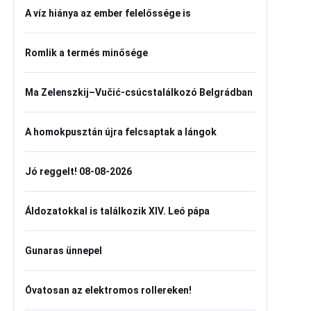
A víz hiánya az ember felelőssége is
Romlik a termés minősége
Ma Zelenszkij–Vučić-csúcstalálkozó Belgrádban
A homokpusztán újra felcsaptak a lángok
Jó reggelt! 08-08-2026
Áldozatokkal is találkozik XIV. Leó pápa
Gunaras ünnepel
Óvatosan az elektromos rollereken!