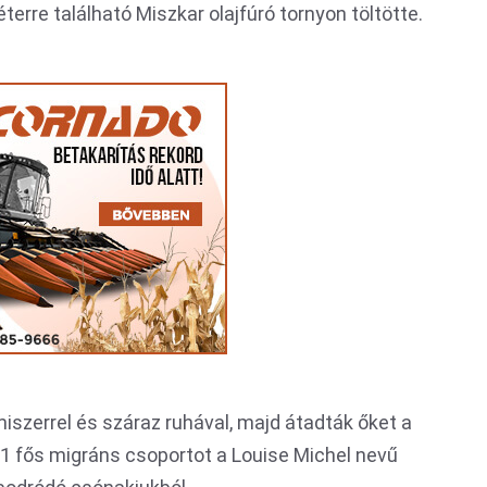
éterre található Miszkar olajfúró tornyon töltötte.
lmiszerrel és száraz ruhával, majd átadták őket a
 31 fős migráns csoportot a Louise Michel nevű