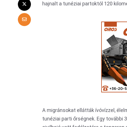
hajnalt a tunéziai partoktól 120 kilom
A migránsokat ellátták ívóvízzel, éle
tunéziai parti őrségnek. Egy további