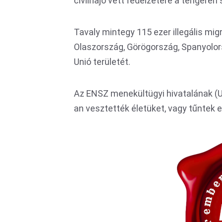
civilhajó vett fedélzetére a tengeren
Tavaly mintegy 115 ezer illegális mig
Olaszország, Görögország, Spanyolorszá
Unió területét.
Az ENSZ menekültügyi hivatalának (
an vesztették életüket, vagy tűntek 