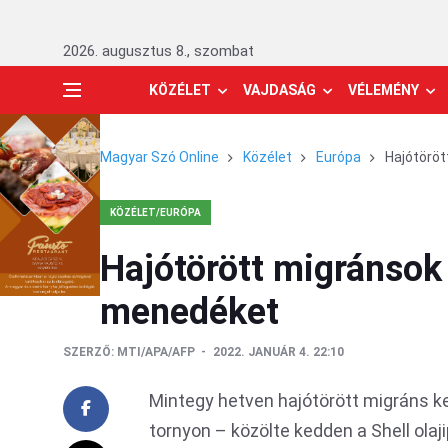
2026. augusztus 8., szombat
KÖZÉLET
VAJDASÁG
VÉLEMÉNY
Magyar Szó Online
Közélet
Európa
Hajótöröt
KÖZÉLET/EURÓPA
Hajótörött migránsok 
menedéket
SZERZŐ:
MTI/APA/AFP
2022. JANUÁR 4. 22:10
Mintegy hetven hajótörött migráns ke
tornyon – közölte kedden a Shell olaji