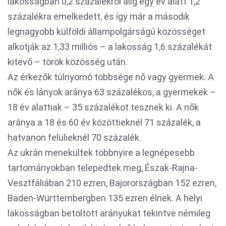
lakosságban 0,2 százalékról alig egy év alatt 1,2
százalékra emelkedett, és így már a második
legnagyobb külföldi állampolgárságú közösséget
alkotják az 1,33 milliós – a lakosság 1,6 százalékát
kitevő – török közösség után.
Az érkezők túlnyomó többsége nő vagy gyermek. A
nők és lányok aránya 63 százalékos, a gyermekek –
18 év alattiak – 35 százalékot tesznek ki. A nők
aránya a 18 és 60 év közöttieknél 71 százalék, a
hatvanon felülieknél 70 százalék.
Az ukrán menekültek többnyire a legnépesebb
tartományokban telepedtek meg, Észak-Rajna-
Vesztfáliában 210 ezren, Bajorországban 152 ezren,
Baden-Württembergben 135 ezren élnek. A helyi
lakosságban betöltött arányukat tekintve némileg