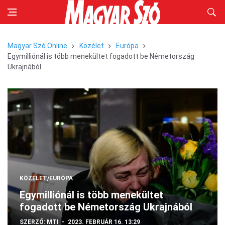
Magyar Szó Online
Közélet
Európa
Egymilliónál is több menekültet fogadott be Németország
Ukrajnából
KÖZÉLET/EURÓPA
Egymilliónál is több menekültet
fogadott be Németország Ukrajnából
SZERZŐ:
MTI
2023. FEBRUÁR 16. 13:29