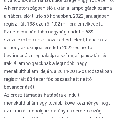
kivándorlók számának különbsége – így 962 ezer fő.
A Németországban élő ukrán állampolgárok száma
a háború előtti utolsó hónapban, 2022 januárjában
regisztrált 138 ezerről 1,02 millióra emelkedett.
Ez nem csupán több nagyságrendet – 639
százalékot – kitevő növekedést jelent, hanem azt
is, hogy az ukrajnai eredetű 2022-es nettó
bevándorlás meghaladja a szíriai, afganisztáni és
iraki állampolgároknak a legutóbbi nagy
menekülthullám idején, a 2014-2016-os időszakban
regisztrált 834 ezer fős összesített nettó
bevándorlását.
Az orosz támadás hatására elindult
menekülthullám egy további következménye, hogy
az ukrán állampolgárok aránya a németországi