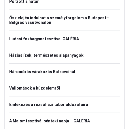
Porzott a határ
Ősz elején indulhat a személyforgalom a Budapest–
Belgrád vasútvonalon
Ludasi fokhagymafesztival GALÉRIA
Házias ízek, természetes alapanyagok
Háromórás várakozás Batrovcinál
Vallomások a küzdelemről
Emlékezés a rezsőházi tábor áldozataira
A Malomfesztivál pénteki napja – GALÉRIA