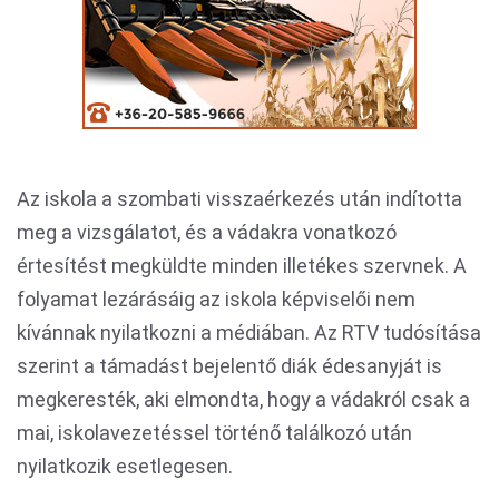
Az iskola a szombati visszaérkezés után indította
meg a vizsgálatot, és a vádakra vonatkozó
értesítést megküldte minden illetékes szervnek. A
folyamat lezárásáig az iskola képviselői nem
kívánnak nyilatkozni a médiában. Az RTV tudósítása
szerint a támadást bejelentő diák édesanyját is
megkeresték, aki elmondta, hogy a vádakról csak a
mai, iskolavezetéssel történő találkozó után
nyilatkozik esetlegesen.