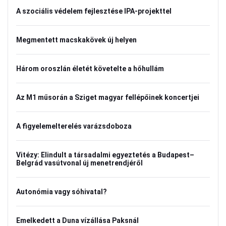
A szociális védelem fejlesztése IPA-projekttel
Megmentett macskakövek új helyen
Három oroszlán életét követelte a hőhullám
Az M1 műsorán a Sziget magyar fellépőinek koncertjei
A figyelemelterelés varázsdoboza
Vitézy: Elindult a társadalmi egyeztetés a Budapest–
Belgrád vasútvonal új menetrendjéről
Autonómia vagy sóhivatal?
Emelkedett a Duna vízállása Paksnál