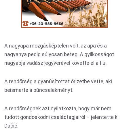
A nagyapa mozgásképtelen volt, az apa és a
nagyanya pedig súlyosan beteg. A gyilkosságot
nagyapja vadászfegyverével követte el a fiú.
A rendőrség a gyanúsítottat őrizetbe vette, aki
beismerte a bűncselekményt.
A rendőrségnek azt nyilatkozta, hogy már nem
tudott gondoskodni családtagjairól – jelentette ki
Dačić.