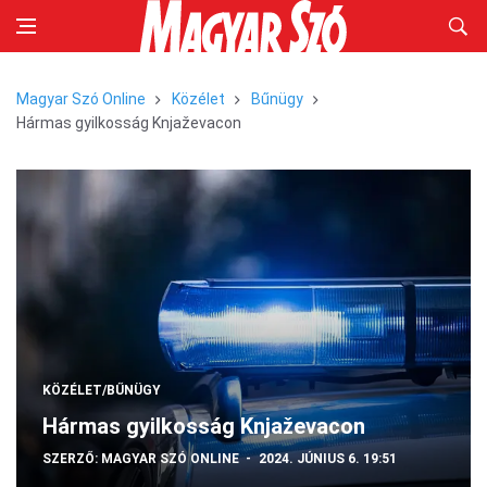
Magyar Szó Online
Közélet
Bűnügy
Hármas gyilkosság Knjaževacon
KÖZÉLET/BŰNÜGY
Hármas gyilkosság Knjaževacon
SZERZŐ:
MAGYAR SZÓ ONLINE
2024. JÚNIUS 6. 19:51