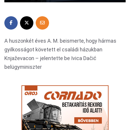
A huszonkét éves A. M. beismerte, hogy hármas
gyilkosságot követett el családi házukban
Knjaževacon – jelentette be Ivica Dačić
belügyminiszter