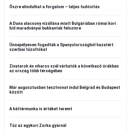
Őszre elindulhat a forgalom – teljes tudósítás
A Duna alacsony vízállása miatt Bulgáriában római kori
híd maradványai bukkantak felszínre
Ünnepélyesen fogadták a Spanyolországból hazatért
szerbiai tűzoltókat
Zivatarok és viharos szél várhatók a következő órákban
az ország több térségében
Már augusztusban tesztvonat indul Belgrád és Budapest
között
A háttérmunka is értéket teremt
Tűz az egykori Zorka gyárnál