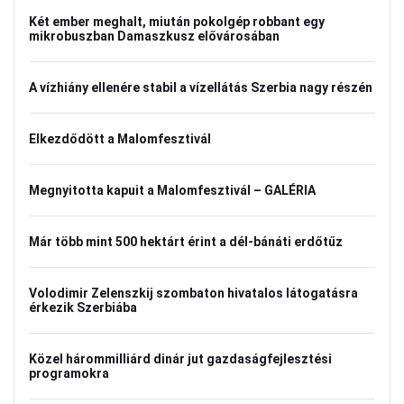
Két ember meghalt, miután pokolgép robbant egy
mikrobuszban Damaszkusz elővárosában
A vízhiány ellenére stabil a vízellátás Szerbia nagy részén
Elkezdődött a Malomfesztivál
Megnyitotta kapuit a Malomfesztivál – GALÉRIA
Már több mint 500 hektárt érint a dél-bánáti erdőtűz
Volodimir Zelenszkij szombaton hivatalos látogatásra
érkezik Szerbiába
Közel hárommilliárd dinár jut gazdaságfejlesztési
programokra