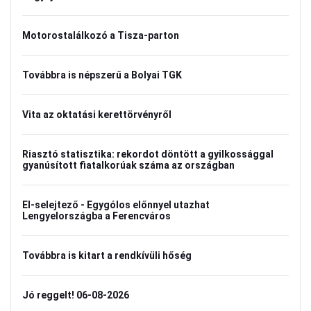
Motorostalálkozó a Tisza-parton
Továbbra is népszerű a Bolyai TGK
Vita az oktatási kerettörvényről
Riasztó statisztika: rekordot döntött a gyilkossággal
gyanúsított fiatalkorúak száma az országban
El-selejtező - Egygólos előnnyel utazhat
Lengyelországba a Ferencváros
Továbbra is kitart a rendkívüli hőség
Jó reggelt! 06-08-2026