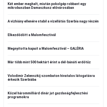
Két ember meghalt, miután pokolgép robbant egy
mikrobuszban Damaszkusz elővárosában
A vízhiány ellenére stabil a vízellátás Szerbia nagy részén
Elkezdődött a Malomfesztivál
Megnyitotta kapuit a Malomfesztivál – GALÉRIA
Már több mint 500 hektárt érint a dél-bánáti erdőtűz
Volodimir Zelenszkij szombaton hivatalos látogatásra
érkezik Szerbiába
Közel hárommilliárd dinár jut gazdaságfejlesztési
programokra