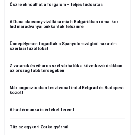
Őszre elindulhat a forgalom – teljes tudósítás
A Duna alacsony vízállása miatt Bulgáriában római kori
híd maradványai bukkantak felszínre
Ünnepélyesen fogadták a Spanyolországból hazatért
szerbiai tűzoltókat
Zivatarok és viharos szél várhatók a következő órákban
az ország több térségében
Már augusztusban tesztvonat indul Belgrád és Budapest
között
A háttérmunka is értéket teremt
Tűz az egykori Zorka gyárnál