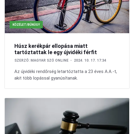
KÖZÉLET/BŰNÜGY
Húsz kerékpár ellopása miatt
tartóztattak le egy újvidéki férfit
SZERZŐ:
MAGYAR SZÓ ONLINE
2024. 10. 17. 17:34
Az újvidéki rendőrség letartóztatta a 23 éves A.A.-t,
akit több lopással gyanúsítanak.