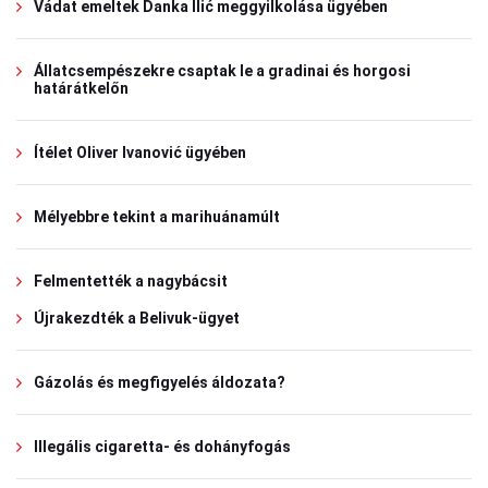
Vádat emeltek Danka Ilić meggyilkolása ügyében
Állatcsempészekre csaptak le a gradinai és horgosi
határátkelőn
Ítélet Oliver Ivanović ügyében
Mélyebbre tekint a marihuánamúlt
Felmentették a nagybácsit
Újrakezdték a Belivuk-ügyet
Gázolás és megfigyelés áldozata?
Illegális cigaretta- és dohányfogás