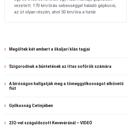
vezetett. 170 km/órás sebességgel haladó gépkocsi,
az út olyan részén, ahol 50 km/óra a határ.
Megöltek két embert a škaljari klán tagjai
Szigorodnak a büntetések az ittas sofőrök számára
A bíróságon hallgatják meg a tömeggyilkosságot elkövető
fiút
Gyilkosság Cetinjében
232-vel száguldozott Keveváránál – VIDEÓ