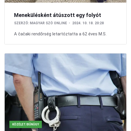
Menekülésként átúszott egy folyót
SZERZŐ:
MAGYAR SZÓ ONLINE
2024. 10. 18. 20:28
A čačaki rendőrség letartóztatta a 62 éves M.S.
KÖZÉLET/BŰNÜGY