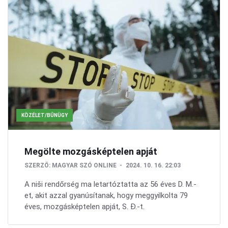
KÖZÉLET/BŰNÜGY
Megölte mozgásképtelen apját
SZERZŐ:
MAGYAR SZÓ ONLINE
2024. 10. 16. 22:03
A niši rendőrség ma letartóztatta az 56 éves D. M.-
et, akit azzal gyanúsítanak, hogy meggyilkolta 79
éves, mozgásképtelen apját, S. Đ.-t.