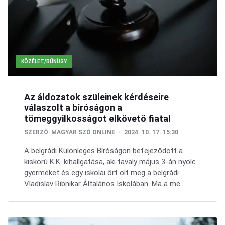
KÖZÉLET/BŰNÜGY
Az áldozatok szüleinek kérdéseire
válaszolt a bíróságon a
tömeggyilkosságot elkövető fiatal
SZERZŐ:
MAGYAR SZÓ ONLINE
2024. 10. 17. 15:30
A belgrádi Különleges Bíróságon befejeződött a
kiskorú K.K. kihallgatása, aki tavaly május 3-án nyolc
gyermeket és egy iskolai őrt ölt meg a belgrádi
Vladislav Ribnikar Általános Iskolában. Ma a me...