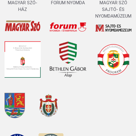
őrizetbe Horvátországban, vadászati
engedélyekkel való visszaélés miatt
SZERZŐ:
MAGYAR SZÓ ONLINE
2024. 01. 17. 16:26
Több, mint egy tucat embert vettek őrizetbe
Horvátországban, vadászati engedélyekkel való
visszaélés miatt, közölte a 021.rs.
KÖZÉLET/BELFÖLD
KÖZÉLET/BŰNÜGY
Hat éve válaszok nélkül
SZERZŐ:
P.E.
2024. 01. 16. 12:29
Hat éve annak, hogy Kosovska Mitrovica északi
részében meggyilkolták Oliver Ivanovićot, a
Szabadság, Demokrácia, Igazságosság Polgári
Kezdeményezés vezetőjét. A politikust 2018.