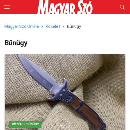
Magyar Szó Online
Közélet
Bűnügy
Bűnügy
KÖZÉLET/BŰNÜGY