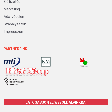
mintájára biztosítson ingyenes kísérőt a
szülőszobán lévő anyák számára a szülészeti
erőszak probl...
KÖZÉLET/BŰNÜGY
Több, mint egy tucat embert vettek