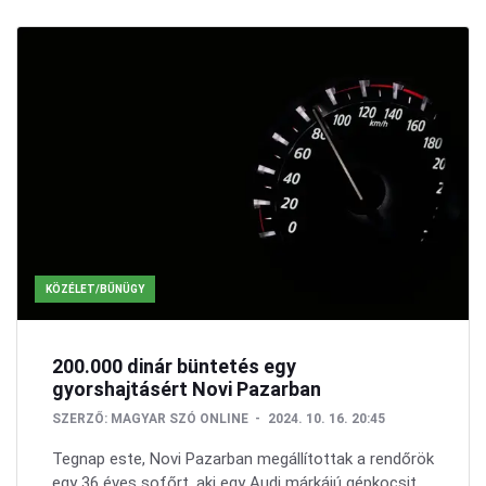
KÖZÉLET/BŰNÜGY
200.000 dinár büntetés egy
gyorshajtásért Novi Pazarban
SZERZŐ:
MAGYAR SZÓ ONLINE
2024. 10. 16. 20:45
Tegnap este, Novi Pazarban megállítottak a rendőrök
egy 36 éves sofőrt, aki egy Audi márkájú gépkocsit