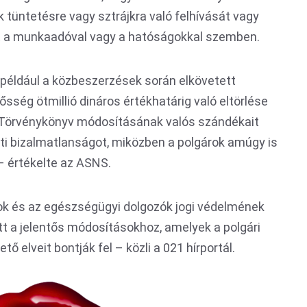
 tüntetésre vagy sztrájkra való felhívását vagy
ét a munkaadóval vagy a hatóságokkal szemben.
i, például a közbeszerzések során elkövetett
ősség ötmillió dináros értékhatárig való eltörlése
ő Törvénykönyv módosításának valós szándékait
ánti bizalmatlanságot, miközben a polgárok amúgy is
– értékelte az ASNS.
rok és az egészségügyi dolgozók jogi védelmének
t a jelentős módosításokhoz, amelyek a polgári
ő elveit bontják fel – közli a 021 hírportál.