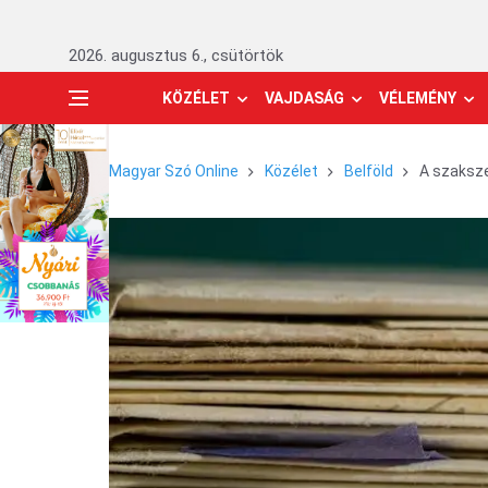
2026. augusztus 6., csütörtök
KÖZÉLET
VAJDASÁG
VÉLEMÉNY
Magyar Szó Online
Közélet
Belföld
A szaksze