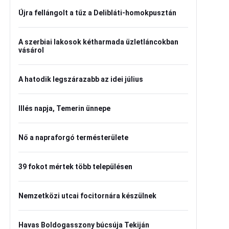
Újra fellángolt a tűz a Delibláti-homokpusztán
A szerbiai lakosok kétharmada üzletláncokban
vásárol
A hatodik legszárazabb az idei július
Illés napja, Temerin ünnepe
Nő a napraforgó termésterülete
39 fokot mértek több településen
Nemzetközi utcai focitornára készülnek
Havas Boldogasszony búcsúja Tekiján