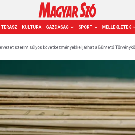
TERASZ
KULTÚRA
GAZDASÁG
SPORT
MELLÉKLETEK
rvezet szerint súlyos következményekkel járhat a Büntető Törvény