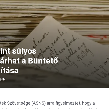
int súlyos
árhat a Büntető
ítása
6:54
ek Szövetsége (ASNS) arra figyelmeztet, hogy a