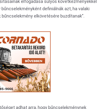
sításainak elfogadása súlyos következményekkel
y bűncselekményként definiálnák azt, ha valaki
k bűncselekmény elkövetésére buzdítanak”.
etőséget adhat arra, hogy bűncselekménynek