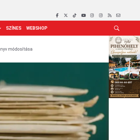
SZÍNES
WEBSHOP
könyv módosítása