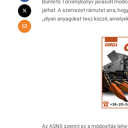
Büntető Törvénykönyv javasolt módo
járhat. A szervezet rámutat arra, hog
„olyan anyagokat tesz közzé, amelye
Az ASNS szerint ez a módosítás leh