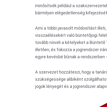
minősítsék például a szakszervezetek
bármilyen elégedetlenség kifejezés
Ami a többi javasolt módosítást illet
visszaélésekért való büntetőjogi felel
tovább növeli a kételyeket a Büntet
illetően, és fokozza a jogrendszer ir
egyre kevésbé bíznak a rendszerben 
A szervezet hozzáteszi, hogy a taná
szükségessége alibiként szolgálhatot
jogok lényegét és a jogrendszer alapvet