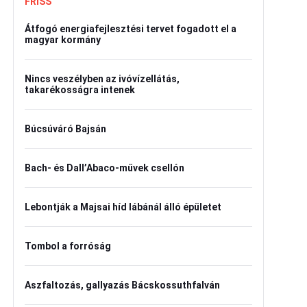
FRISS
Átfogó energiafejlesztési tervet fogadott el a
magyar kormány
Nincs veszélyben az ivóvízellátás,
takarékosságra intenek
Búcsúváró Bajsán
Bach- és Dall’Abaco-művek csellón
Lebontják a Majsai híd lábánál álló épületet
Tombol a forróság
Aszfaltozás, gallyazás Bácskossuthfalván