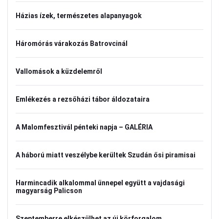
Házias ízek, természetes alapanyagok
Háromórás várakozás Batrovcinál
Vallomások a küzdelemről
Emlékezés a rezsőházi tábor áldozataira
A Malomfesztivál pénteki napja – GALÉRIA
A háború miatt veszélybe kerültek Szudán ősi piramisai
Harmincadik alkalommal ünnepel együtt a vajdasági
magyarság Palicson
Szeptemberre elkészülhet az új körforgalom