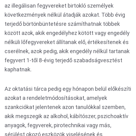
az illegálisan fegyvereket birtokló személyek
következmények nélkül átadják azokat. Több évig
terjedő börtönbüntetésre számíthatnak többek
között azok, akik engedélyhez kötött vagy engedély
nélküli lőfegyvereket állítanak elő, értékesítenek és
cserélnek, azok pedig, akik engedély nélkül tartanak
fegyvert 1-től 8-évig terjedő szabadságvesztést
kaphatnak.
Az oktatási tárca pedig egy hónapon belül előkészíti
azokat a rendeletmódosításokat, amelyek
szankciókat jelentenek azon tanulókkal szemben,
akik megszegik az alkohol, kábítószer, pszichoaktív
anyagok, fegyverek, pirotechnikai vagy más,
sérülést okozó eszközök viselésének és