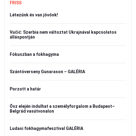
FRISS
Létezünk és van jövőnk!
Vučić: Szerbia nem változtat Ukrajnával kapcsolatos
álláspontján
Fókuszban a fokhagyma
Szántóverseny Gunarason – GALÉRIA
Porzott a határ
Ősz elején indulhat a személyforgalom a Budapest–
Belgrád vasútvonalon
Ludasi fokhagymafesztival GALÉRIA