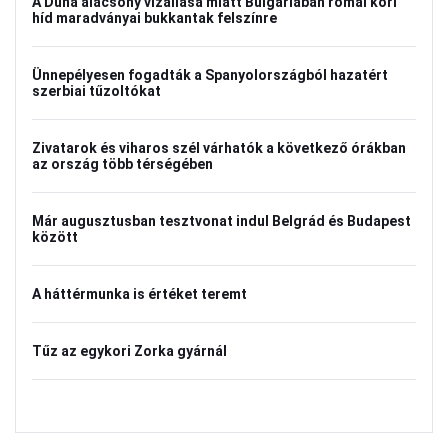
A Duna alacsony vízállása miatt Bulgáriában római kori
híd maradványai bukkantak felszínre
Ünnepélyesen fogadták a Spanyolországból hazatért
szerbiai tűzoltókat
Zivatarok és viharos szél várhatók a következő órákban
az ország több térségében
Már augusztusban tesztvonat indul Belgrád és Budapest
között
A háttérmunka is értéket teremt
Tűz az egykori Zorka gyárnál