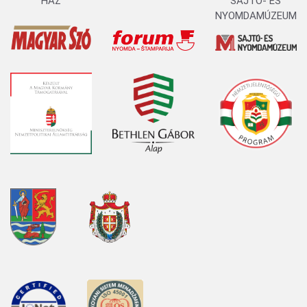
HÁZ
SAJTÓ- ÉS
NYOMDAMÚZEUM