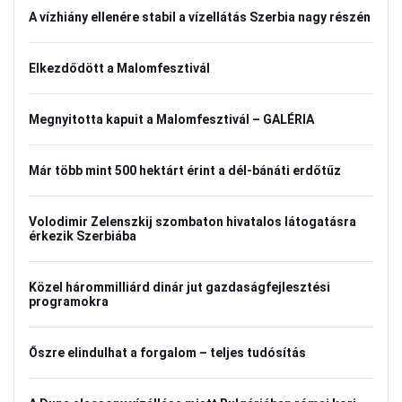
A vízhiány ellenére stabil a vízellátás Szerbia nagy részén
Elkezdődött a Malomfesztivál
Megnyitotta kapuit a Malomfesztivál – GALÉRIA
Már több mint 500 hektárt érint a dél-bánáti erdőtűz
Volodimir Zelenszkij szombaton hivatalos látogatásra
érkezik Szerbiába
Közel hárommilliárd dinár jut gazdaságfejlesztési
programokra
Őszre elindulhat a forgalom – teljes tudósítás