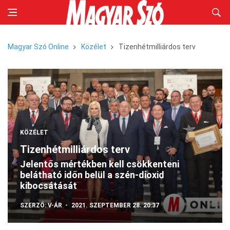
Magyar Szó Online
Közélet
Tizenhétmilliárdos terv
KÖZÉLET
Tizenhétmilliárdos terv
Jelentős mértékben kell csökkenteni
belátható időn belül a szén-dioxid
kibocsátását
SZERZŐ:
V-ÁR
2021. SZEPTEMBER 28. 20:37