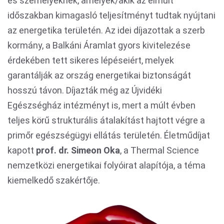
és személyeknek, amelyek/akik az elmúlt
időszakban kimagasló teljesítményt tudtak nyújtani
az energetika területén. Az idei díjazottak a szerb
kormány, a Balkáni Áramlat gyors kivitelezése
érdekében tett sikeres lépéseiért, melyek
garantálják az ország energetikai biztonságát
hosszú távon. Díjazták még az Újvidéki
Egészségház intézményt is, mert a múlt évben
teljes körű strukturális átalakítást hajtott végre a
primőr egészségügyi ellátás területén. Életműdíjat
kapott
prof. dr. Simeon Oka
, a Thermal Science
nemzetközi energetikai folyóirat alapítója, a téma
kiemelkedő szakértője.