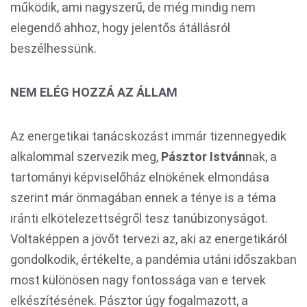
működik, ami nagyszerű, de még mindig nem
elegendő ahhoz, hogy jelentős átállásról
beszélhessünk.
NEM ELÉG HOZZÁ AZ ÁLLAM
Az energetikai tanácskozást immár tizennegyedik
alkalommal szervezik meg,
Pásztor István
nak, a
tartományi képviselőház elnökének elmondása
szerint már önmagában ennek a ténye is a téma
iránti elkötelezettségről tesz tanúbizonyságot.
Voltaképpen a jövőt tervezi az, aki az energetikáról
gondolkodik, értékelte, a pandémia utáni időszakban
most különösen nagy fontossága van e tervek
elkészítésének. Pásztor úgy fogalmazott, a