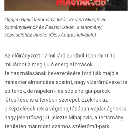
Ognjen Bjelić tartományi titkár, Zorana Mihajlović
kormányalelnök és Pásztor István, a tartományi
képviselőház elnöke (Ótos András felvétele)
Az előirányzott 17 milliárd euróból több mint 10
milliárdot a megújuló energiaforrások
felhasználásának bevezetésére fordítják majd a
miniszter elmondása szerint, nagy vízerőműveket is
építenek, de napelem- és szélenergia-parkok
létesítése is a tervben szerepel. Ezeknek az
elképzeléseknek a végrehajtásában Vajdaságnak is
nagy jelentőség jut, jelezte Mihajlović, a tartomány
területén már most számos szélerőmű-park