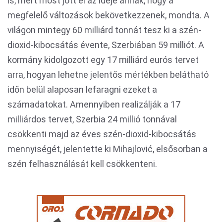
is, mert most jött el az ideje annak, hogy a
megfelelő változások bekövetkezzenek, mondta. A
világon mintegy 60 milliárd tonnát tesz ki a szén-
dioxid-kibocsátás évente, Szerbiában 59 milliót. A
kormány kidolgozott egy 17 milliárd eurós tervet
arra, hogyan lehetne jelentős mértékben belátható
időn belül alaposan lefaragni ezeket a
számadatokat. Amennyiben realizálják a 17
milliárdos tervet, Szerbia 24 millió tonnával
csökkenti majd az éves szén-dioxid-kibocsátás
mennyiségét, jelentette ki Mihajlović, elsősorban a
szén felhasználását kell csökkenteni.