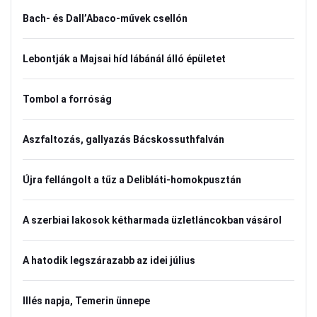
Bach- és Dall’Abaco-művek csellón
Lebontják a Majsai híd lábánál álló épületet
Tombol a forróság
Aszfaltozás, gallyazás Bácskossuthfalván
Újra fellángolt a tűz a Delibláti-homokpusztán
A szerbiai lakosok kétharmada üzletláncokban vásárol
A hatodik legszárazabb az idei július
Illés napja, Temerin ünnepe