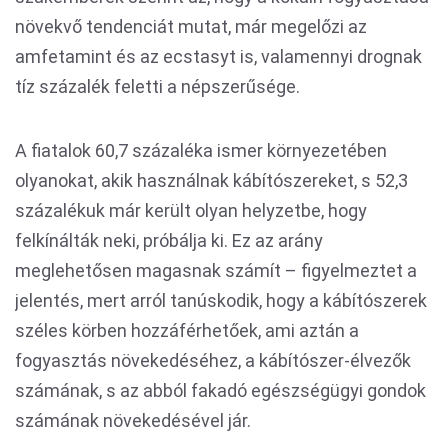
növekvő tendenciát mutat, már megelőzi az
amfetamint és az ecstasyt is, valamennyi drognak
tíz százalék feletti a népszerűsége.
A fiatalok 60,7 százaléka ismer környezetében
olyanokat, akik használnak kábítószereket, s 52,3
százalékuk már került olyan helyzetbe, hogy
felkínálták neki, próbálja ki. Ez az arány
meglehetősen magasnak számít – figyelmeztet a
jelentés, mert arról tanúskodik, hogy a kábítószerek
széles körben hozzáférhetőek, ami aztán a
fogyasztás növekedéséhez, a kábítószer-élvezők
számának, s az abból fakadó egészségügyi gondok
számának növekedésével jár.