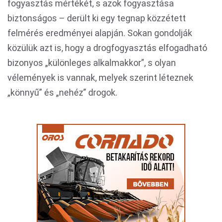
fogyasztás mértékét, s azok fogyasztása
biztonságos – derült ki egy tegnap közzétett
felmérés eredményei alapján. Sokan gondolják
közülük azt is, hogy a drogfogyasztás elfogadható
bizonyos „különleges alkalmakkor”, s olyan
vélemények is vannak, melyek szerint léteznek
„könnyű” és „nehéz” drogok.