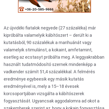
Az újvidéki fiatalok negyede (27 százaléka) már
kipróbálta valamelyik kábítószert – derült ki a
kutatásból, 90 százalékuk a marihuánát vagy
valamelyik stimulánst, a kokaint, amfetamint,
esetleg az ecstasyt próbálta meg. A leggyakrabban
használt tudatmódosító szernek mindenképp a
vadkender számít 51,4 százalékkal. A felmérés
eredménye egybeesik egy másik kutatás
eredményével is, mely a 15–18 évesek
korcsoportjában vizsgálta a kábítószerek
fogyasztását. Ugyancsak aggodalomra ad okot a
szakemberek szerint az, hogy a kokain fogyasztása