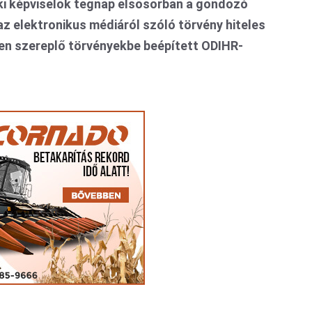
éki képviselők tegnap elsősorban a gondozó
az elektronikus médiáról szóló törvény hiteles
den szereplő törvényekbe beépített ODIHR-