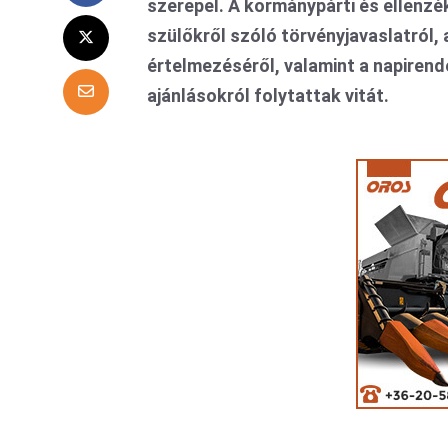
szerepel. A kormánypárti és ellenz
szülőkről szóló törvényjavaslatról, 
értelmezéséről, valamint a napiren
ajánlásokról folytattak vitát.