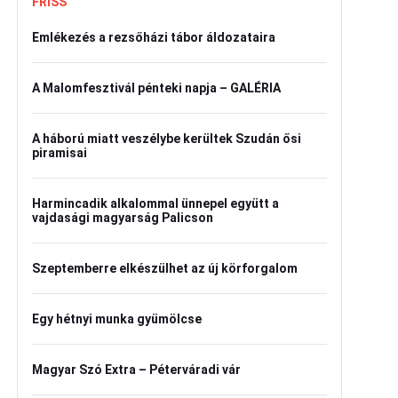
FRISS
Emlékezés a rezsőházi tábor áldozataira
A Malomfesztivál pénteki napja – GALÉRIA
A háború miatt veszélybe kerültek Szudán ősi
piramisai
Harmincadik alkalommal ünnepel együtt a
vajdasági magyarság Palicson
Szeptemberre elkészülhet az új körforgalom
Egy hétnyi munka gyümölcse
Magyar Szó Extra – Péterváradi vár