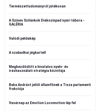
Természettudományról játékosan
A Színes Szilánkok Diákszínpad nyári tábora -
GALÉRIA
Valódi példakép
A szabadkai jégkartell
Megkezdődött a hivatalos nyelv- és
íráshasználati stratégia közvitája
Baka Andrást jelöli államfőnek a Tisza parlamenti
frakciója
Vasárnap az Emotion Locomotion lép fel