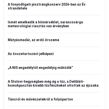
A fonyódligeti pisztrángkonzerv 2026-ban az Év
strandétele
Ismét emelkedik a hőmérséklet, narancssárga
meteorológiai riasztás van érvényben
Mátyásmadár, az erdő őrszeme
Az összetartozást jelképezi
„A NIS engedélytől engedélyig működik”
A Stolovi-hegységben még ég a tűz, a Delibláti-
homokpusztán kisebb tűzfészkeket oltottak az éjszaka
Táncról és művészetekről a folyóparton