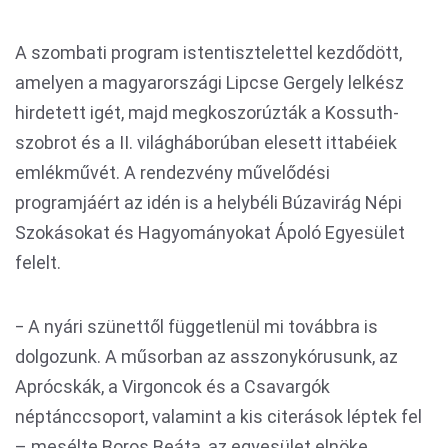
A szombati program istentisztelettel kezdődött,
amelyen a magyarországi Lipcse Gergely lelkész
hirdetett igét, majd megkoszorúzták a Kossuth-
szobrot és a II. világháborúban elesett ittabéiek
emlékművét. A rendezvény művelődési
programjáért az idén is a helybéli Búzavirág Népi
Szokásokat és Hagyományokat Ápoló Egyesület
felelt.
‒ A nyári szünettől függetlenül mi továbbra is
dolgozunk. A műsorban az asszonykórusunk, az
Aprócskák, a Virgoncok és a Csavargók
néptánccsoport, valamint a kis citerások léptek fel
– mesélte Boros Beáta, az egyesület elnöke.