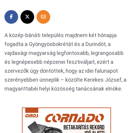
A közép-bánáti település majdnem két hónapja
fogadta a Gyöngyösbokrétát és a Durindót, a
vajdasági magyarság legfontosabb, legrangosabb
és legnépesebb népzenei fesztiváljait, ezért a
szervezők úgy döntöttek, hogy az idei falunapot
szerényebben ünneplik – közölte Kerekes József, a
magyarittabéi helyi közösség tanácsának elnöke.