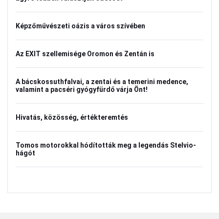
Képzőművészeti oázis a város szívében
Az EXIT szellemisége Oromon és Zentán is
A bácskossuthfalvai, a zentai és a temerini medence,
valamint a pacséri gyógyfürdő várja Önt!
Hivatás, közösség, értékteremtés
Tomos motorokkal hódították meg a legendás Stelvio-
hágót