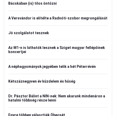
Bácskában (is) tilos öntözni
A Versvándor is elítélte a Radnóti-szobor megrongálását
Jó szolgálatot tesznek
Az M1-n is láthatók lesznek a Sziget magyar fellépőinek
koncertjei
A néphagyományok jegyében telik a hét Péterrévén
Kétszáznegyven év küzdelem és hűség
Dr. Pásztor Bálint a NIN-nek: Nem akarunk mindenáron a
hatalmi többség része lenni
Egyre többen választják Óbecsét