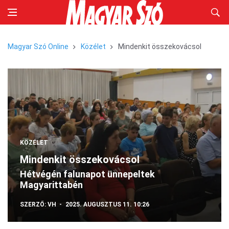
Magyar Szó Online
Közélet
Mindenkit összekovácsol
KÖZÉLET
Mindenkit összekovácsol
Hétvégén falunapot ünnepeltek
Magyarittabén
SZERZŐ:
VH
2025. AUGUSZTUS 11. 10:26