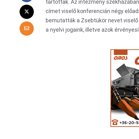
tartottak. Az intézmény székházába
címet viselő konferencián négy előad
bemutatták a Zsebtükör nevet viselő
a nyelvi jogaink, illetve azok érvényesí