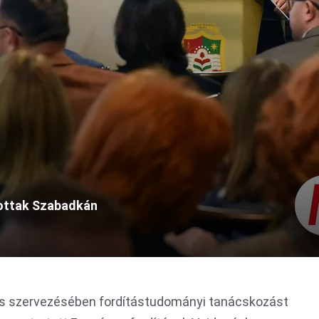
ottak Szabadkán
 szervezésében fordítástudományi tanácskozást