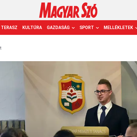
TERASZ
KULTÚRA
GAZDASÁG
SPORT
MELLÉKLETEK
t