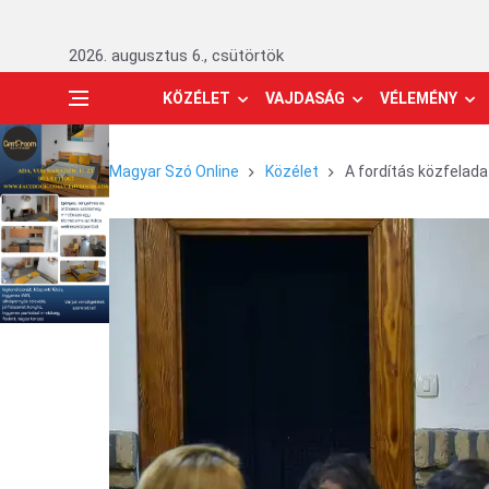
2026. augusztus 6., csütörtök
KÖZÉLET
VAJDASÁG
VÉLEMÉNY
Magyar Szó Online
Közélet
A fordítás közfelada