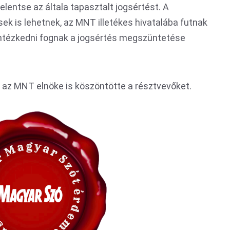
elentse az általa tapasztalt jogsértést. A
ek is lehetnek, az MNT illetékes hivatalába futnak
 intézkedni fognak a jogsértés megszüntetése
az MNT elnöke is köszöntötte a résztvevőket.