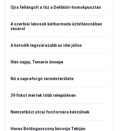
Újra fellángolt a tűz a Delibláti-homokpusztán
A szerbiai lakosok kétharmada üzletláncokban
vásárol
A hatodik legszárazabb az idei július
Illés napja, Temerin ünnepe
Nő a napraforgó termésterülete
39 fokot mértek több településen
Nemzetközi utcai focitornára készülnek
Havas Boldogasszony búcsúja Tekiján