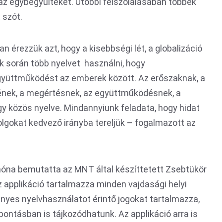
az egybegyűlteket. Utóbbi felszólalásában többek
 szót.
n érezzük azt, hogy a kisebbségi lét, a globalizáció
 során több nyelvet használni, hogy
gyüttműködést az emberek között. Az erőszaknak, a
kének, a megértésnek, az együttműködésnek, a
y közös nyelve. Mindannyiunk feladata, hogy hidat
olgokat kedvező irányba tereljük – fogalmazott az
móna bemutatta az MNT által készíttetett Zsebtükör
 applikáció tartalmazza minden vajdasági helyi
yes nyelvhasználatot érintő jogokat tartalmazza,
 bontásban is tájkozódhatunk. Az applikáció arra is