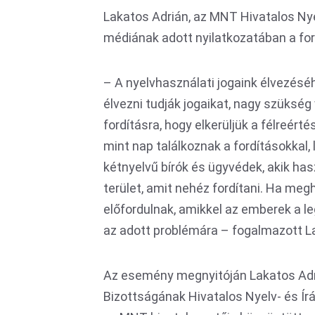
Lakatos Adrián, az MNT Hivatalos Nye
médiának adott nyilatkozatában a fo
– A nyelvhasználati jogaink élvezéséh
élvezni tudják jogaikat, nagy szükség 
fordításra, hogy elkerüljük a félreér
mint nap találkoznak a fordításokkal, 
kétnyelvű bírók és ügyvédek, akik has
terület, amit nehéz fordítani. Ha meg
előfordulnak, amikkel az emberek a l
az adott problémára – fogalmazott L
Az esemény megnyitóján Lakatos Adr
Bizottságának Hivatalos Nyelv- és Írá