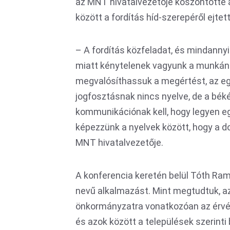
az MNT hivatalvezetője köszöntötte 
között a fordítás híd-szerepéről ejtett
– A fordítás közfeladat, és mindannyia
miatt kénytelenek vagyunk a munkánk
megvalósíthassuk a megértést, az e
jogfosztásnak nincs nyelve, de a bé
kommunikációnak kell, hogy legyen eg
képezzünk a nyelvek között, hogy a d
MNT hivatalvezetője.
A konferencia keretén belül Tóth Ra
nevű alkalmazást. Mint megtudtuk, az
önkormányzatra vonatkozóan az érvén
és azok között a települések szerinti