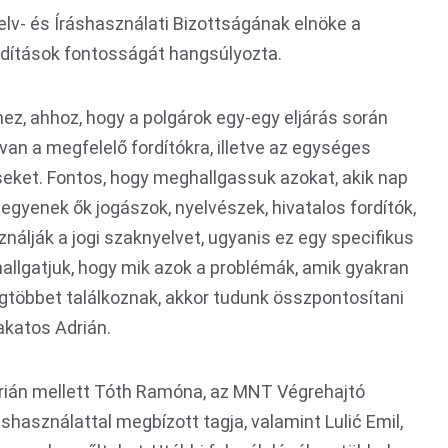
lv- és Íráshasználati Bizottságának elnöke a
rdítások fontosságát hangsúlyozta.
ez, ahhoz, hogy a polgárok egy-egy eljárás során
van a megfelelő fordítókra, illetve az egységes
téseket. Fontos, hogy meghallgassuk azokat, akik nap
legyenek ők jogászok, nyelvészek, hivatalos fordítók,
ználják a jogi szaknyelvet, ugyanis ez egy specifikus
hallgatjuk, hogy mik azok a problémák, amik gyakran
egtöbbet találkoznak, akkor tudunk összpontosítani
akatos Adrián.
ián mellett Tóth Ramóna, az MNT Végrehajtó
shasználattal megbízott tagja, valamint Lulić Emil,