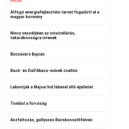
FRISS
Átfogó energiafejlesztési tervet fogadott el a
magyar kormány
Nincs veszélyben az ivóvízellátás,
takarékosságra intenek
Búcsúváró Bajsán
Bach- és Dall’Abaco-művek csellón
Lebontják a Majsai híd lábánál álló épületet
Tombol a forróság
Aszfaltozás, gallyazás Bácskossuthfalván