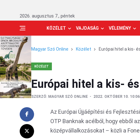
2026. augusztus 7., péntek
KÖZÉLET
VAJDASÁG
VÉLEMÉNY
Magyar Szó Online
Közélet
Európai hitel a kis-
KÖZÉLET
Európai hitel a kis- 
SZERZŐ:
MAGYAR SZÓ ONLINE
2022. OKTÓBER 10. 10:06
Az Európai Újjáépítési és Fejlesztés
OTP Banknak acélból, hogy ebből az 
középvállalkozásokat – közli a Fone