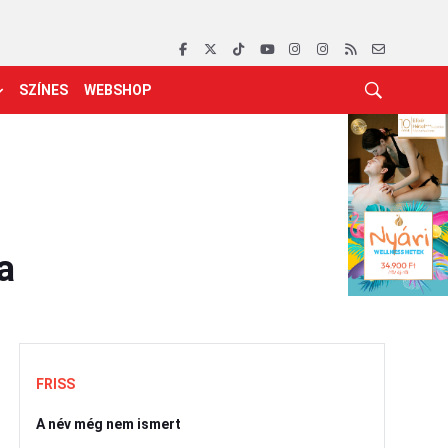
SZÍNES
WEBSHOP
a
FRISS
A név még nem ismert