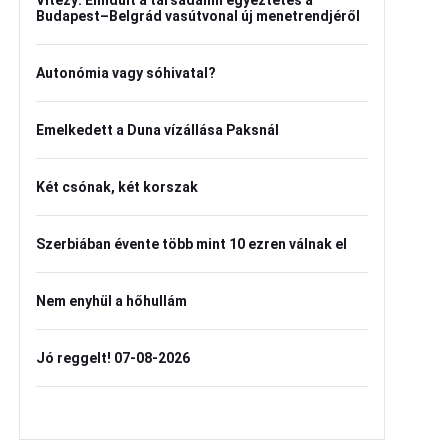
Vitézy: Elindult a társadalmi egyeztetés a
Budapest–Belgrád vasútvonal új menetrendjéről
Autonómia vagy sóhivatal?
Emelkedett a Duna vízállása Paksnál
Két csónak, két korszak
Szerbiában évente több mint 10 ezren válnak el
Nem enyhül a hőhullám
Jó reggelt! 07-08-2026