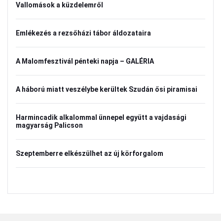
Vallomások a küzdelemről
Emlékezés a rezsőházi tábor áldozataira
A Malomfesztivál pénteki napja – GALÉRIA
A háború miatt veszélybe kerültek Szudán ősi piramisai
Harmincadik alkalommal ünnepel együtt a vajdasági
magyarság Palicson
Szeptemberre elkészülhet az új körforgalom