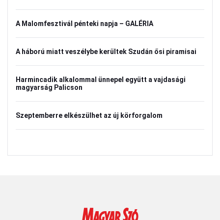
A Malomfesztivál pénteki napja – GALÉRIA
A háború miatt veszélybe kerültek Szudán ősi piramisai
Harmincadik alkalommal ünnepel együtt a vajdasági
magyarság Palicson
Szeptemberre elkészülhet az új körforgalom