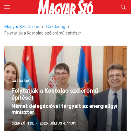
Magyar Szó Online
Gazdaság
Folytatják a Kostolac szélerőmű építését
GAZDASÁG
Folytatják a Kostolac szélerőmű
építését
Német delegációval tárgyalt az energiaügyi
miniszter
SZERZŐ:
TDL
2026. JÚLIUS 4. 11:01