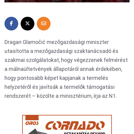
Dragan Glamočić mezőgazdasági miniszter
utasította a mezőgazdasági szaktanácsadó és
szakmai szolgálatokat, hogy végezzenek felmérést
a málnaültetvények állapotáról annak érdekében,
hogy pontosabb képet kapjanak a termelés
helyzetéről és javítsák a termelők támogatási
rendszerét – közölte a minisztérium, írja az N1.