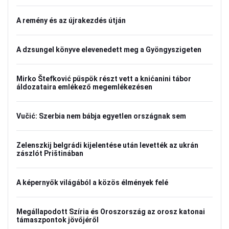
A remény és az újrakezdés útján
A dzsungel könyve elevenedett meg a Gyöngyszigeten
Mirko Štefković püspök részt vett a knićanini tábor
áldozataira emlékező megemlékezésen
Vučić: Szerbia nem bábja egyetlen országnak sem
Zelenszkij belgrádi kijelentése után levették az ukrán
zászlót Prištinában
A képernyők világából a közös élmények felé
Megállapodott Szíria és Oroszország az orosz katonai
támaszpontok jövőjéről