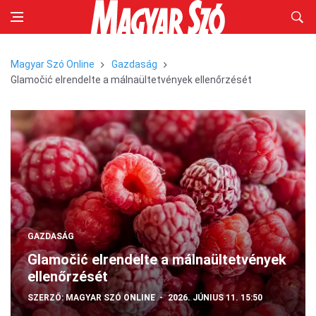
Magyar Szó Online
Gazdaság
Glamočić elrendelte a málnaültetvények ellenőrzését
GAZDASÁG
Glamočić elrendelte a málnaültetvények
ellenőrzését
SZERZŐ:
MAGYAR SZÓ ONLINE
2026. JÚNIUS 11. 15:50