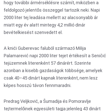
hogy további ármérséklésre számít, miközben a
feldolgozó jelentős összeggel tartozik neki. Napi
2000 liter tej leadása mellett az alacsonyabb ár
miatt egy év alatt mintegy 4,2 millió dinár
bevételkiesést szenvedett el.
A knići Guberevac faluból származó Milija
Palamarević napi 2000 liter tejet értékesít a Seničić
tejüzemnek literenként 57 dinárért. Szerinte
azonban a kisebb gazdaságok többsége, amelyek
csak 40–45 dinárt kapnak literenként, nem lesz
képes hosszú távon fennmaradni.
Predrag Veljković, a Šumadija és Pomoravlje
tejtermelőinek egyesületi tagja jelenleg 43 dinárt