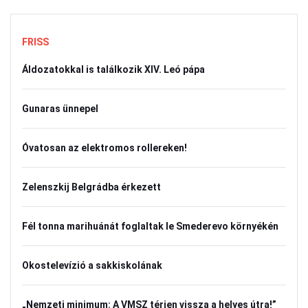
FRISS
Áldozatokkal is találkozik XIV. Leó pápa
Gunaras ünnepel
Óvatosan az elektromos rollereken!
Zelenszkij Belgrádba érkezett
Fél tonna marihuánát foglaltak le Smederevo környékén
Okostelevízió a sakkiskolának
„Nemzeti minimum: A VMSZ térjen vissza a helyes útra!”