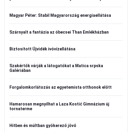
Magyar Péter: Stabil Magyarország energiaellátása
Szárnyalt a fantázia az óbecsei Than Emlékházban
Biztosított Újvidék ivóvízellátása
Szakértők várják a látogatókat a Matica srpska
Galériában
Forgalomkorlátozás az egyetemista otthonok előtt
Hamarosan megnyílhat a Laza Kostić Gimnázium új
tornaterme
Hitben és múltban gyökerező jövő