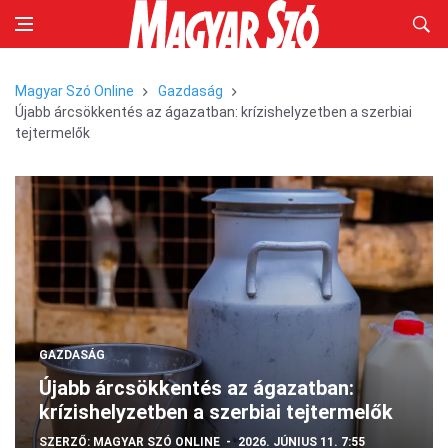
Magyar Szó Online
Gazdaság
Újabb árcsökkentés az ágazatban: krízishelyzetben a szerbiai
tejtermelők
GAZDASÁG
Újabb árcsökkentés az ágazatban:
krízishelyzetben a szerbiai tejtermelők
SZERZŐ:
MAGYAR SZÓ ONLINE
2026. JÚNIUS 11. 7:55