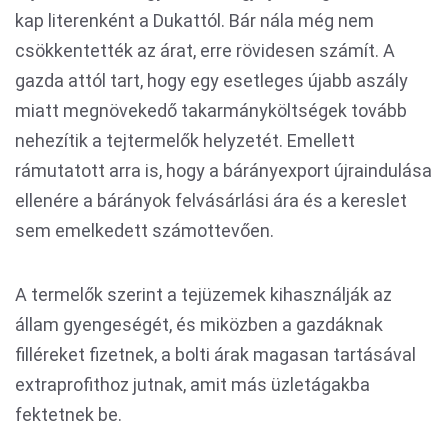
kap literenként a Dukattól. Bár nála még nem
csökkentették az árat, erre rövidesen számít. A
gazda attól tart, hogy egy esetleges újabb aszály
miatt megnövekedő takarmányköltségek tovább
nehezítik a tejtermelők helyzetét. Emellett
rámutatott arra is, hogy a bárányexport újraindulása
ellenére a bárányok felvásárlási ára és a kereslet
sem emelkedett számottevően.
A termelők szerint a tejüzemek kihasználják az
állam gyengeségét, és miközben a gazdáknak
filléreket fizetnek, a bolti árak magasan tartásával
extraprofithoz jutnak, amit más üzletágakba
fektetnek be.