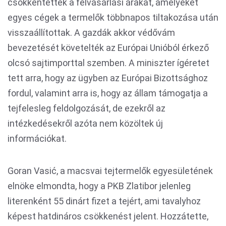
csökkentették a felvásárlási árakat, amelyeket
egyes cégek a termelők többnapos tiltakozása után
visszaállítottak. A gazdák akkor védővám
bevezetését követelték az Európai Unióból érkező
olcsó sajtimporttal szemben. A miniszter ígéretet
tett arra, hogy az ügyben az Európai Bizottsághoz
fordul, valamint arra is, hogy az állam támogatja a
tejfelesleg feldolgozását, de ezekről az
intézkedésekről azóta nem közöltek új
információkat.
Goran Vasić, a macsvai tejtermelők egyesületének
elnöke elmondta, hogy a PKB Zlatibor jelenleg
literenként 55 dinárt fizet a tejért, ami tavalyhoz
képest hatdináros csökkenést jelent. Hozzátette,