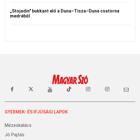
„Stojadin" bukkant elő a Duna–Tisza–Duna csatorna
medréből
GYERMEK- ÉS IFJÚSÁGI LAPOK
Mézeskalács
Jó Pajtás