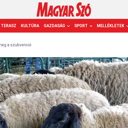
TERASZ
KULTÚRA
GAZDASÁG
SPORT
MELLÉKLETEK
meg a szubvenció