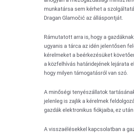
munkatársa sem kérhet a szolgáltatá
Dragan Glamočić az álláspontját.
Rámutatott arra is, hogy a gazdáknak n
ugyanis a tárca az idén jelentősen fe
kérelmeket a beérkezésüket követően 
a közfelhívás határidejének lejárata el
hogy milyen támogatásról van szó.
A minőségi tenyészállatok tartásána
jelenleg is zajlik a kérelmek feldolgo
gazdák elektronikus fiókjaiba, ez után
A visszaélésekkel kapcsolatban a gaz