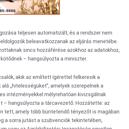
lgozása teljesen automatizált, és a rendszer nem
t feldolgozók beleavatkozzanak az eljárás menetébe.
zottaknak sincs hozzáférése azokhoz az adatokhoz,
kötődnek – hangsúlyozta a miniszter.
alók, akik az említett ígérettel felkeresik a
 alá „hitelességüket”, amelyek szerepelnek a
ékes intézményekkel mélyrehatóan kivizsgálnak
t – hangsúlyozta a tárcavezető. Hozzátette: az
en tett, amely több büntetendő tényezőt is magában
g a sorra jutást a szubvenciók tekintetében,
m vagy az Agrárkifizetési Igazgatóság egyetlen