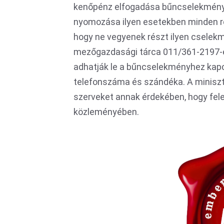
kenőpénz elfogadása bűncselekmény, i
nyomozása ilyen esetekben minden rés
hogy ne vegyenek részt ilyen cselekm
mezőgazdasági tárca 011/361-2197-e
adhatják le a bűncselekményhez kapc
telefonszáma és szándéka. A miniszté
szerveket annak érdekében, hogy felel
közleményében.