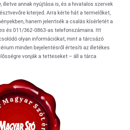
lletve annak nyújtása is, és a hivatalos szervek
ztvevőre kiterjed. Arra kérte hát a termelőket,
ényekben, hanem jelentsék a csalás kísérletét a
s és 011/362-0863-as telefonszámaira. Itt
solódó olyan információkat, mint a tárcsázó
rium minden bejelentésről értesíti az illetékes
ősségre vonják a tetteseket – áll a tárca