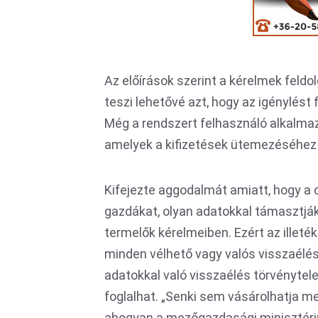
Az előírások szerint a kérelmek feldo
teszi lehetővé azt, hogy az igénylés
Még a rendszert felhasználó alkalma
amelyek a kifizetések ütemezéséhez 
Kifejezte aggodalmát amiatt, hogy a cs
gazdákat, olyan adatokkal támasztják
termelők kérelmeiben. Ezért az illet
minden vélhető vagy valós visszaélés
adatokkal való visszaélés törvénytel
foglalhat. „Senki sem vásárolhatja me
ahogyan a mezőgazdasági minisztériu