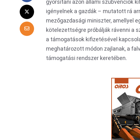
gyorsítani azon állami szubvenciók k
igényelnek a gazdák – mutatott rá a
mezőgazdasági miniszter, amellyel e
kötelezettségre próbálják rávenni a 
a támogatások kifizetésével kapcsola
meghatározott módon zajlanak, a fal
támogatási rendszer keretében.