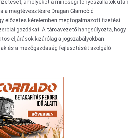
ifizetését, amelyeket a minőségi tenyészállatok után
rra a megtévesztésre Dragan Glamočić
gy előzetes kérelemben megfogalmazott fizetési
szerbiai gazdákat. A tárcavezető hangsúlyozta, hogy
tos eljárások kizárólag a jogszabályokban
vak és a mezőgazdaság fejlesztését szolgáló