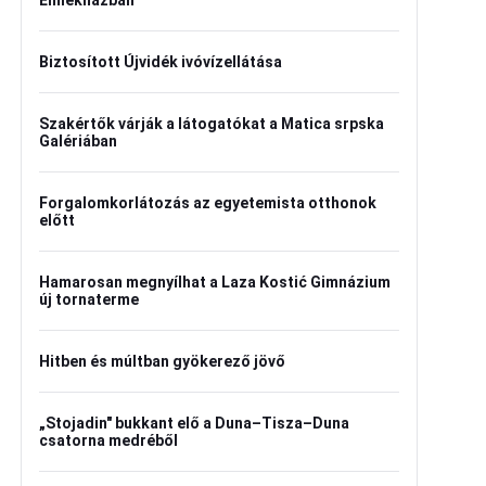
Emlékházban
Biztosított Újvidék ivóvízellátása
Szakértők várják a látogatókat a Matica srpska
Galériában
Forgalomkorlátozás az egyetemista otthonok
előtt
Hamarosan megnyílhat a Laza Kostić Gimnázium
új tornaterme
Hitben és múltban gyökerező jövő
„Stojadin" bukkant elő a Duna–Tisza–Duna
csatorna medréből