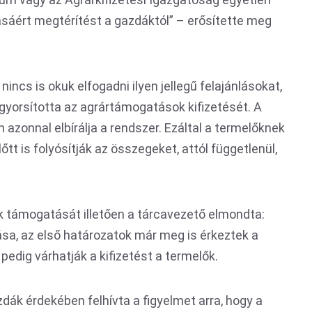
sáért megtérítést a gazdáktól” – erősítette meg
incs is okuk elfogadni ilyen jellegű felajánlásokat,
lgyorsította az agrártámogatások kifizetését. A
azonnal elbírálja a rendszer. Ezáltal a termelőknek
őtt is folyósítják az összegeket, attól függetlenül,
k támogatását illetően a tárcavezető elmondta:
zása, az első határozatok már meg is érkeztek a
 pedig várhatják a kifizetést a termelők.
dák érdekében felhívta a figyelmet arra, hogy a