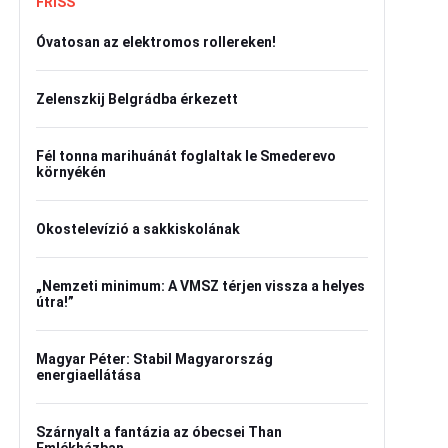
FRISS
Óvatosan az elektromos rollereken!
Zelenszkij Belgrádba érkezett
Fél tonna marihuánát foglaltak le Smederevo
környékén
Okostelevízió a sakkiskolának
„Nemzeti minimum: A VMSZ térjen vissza a helyes
útra!”
Magyar Péter: Stabil Magyarország
energiaellátása
Szárnyalt a fantázia az óbecsei Than