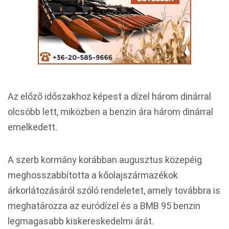
Az előző időszakhoz képest a dízel három dinárral
olcsóbb lett, miközben a benzin ára három dinárral
emelkedett.
A szerb kormány korábban augusztus közepéig
meghosszabbította a kőolajszármazékok
árkorlátozásáról szóló rendeletet, amely továbbra is
meghatározza az euródízel és a BMB 95 benzin
legmagasabb kiskereskedelmi árát.