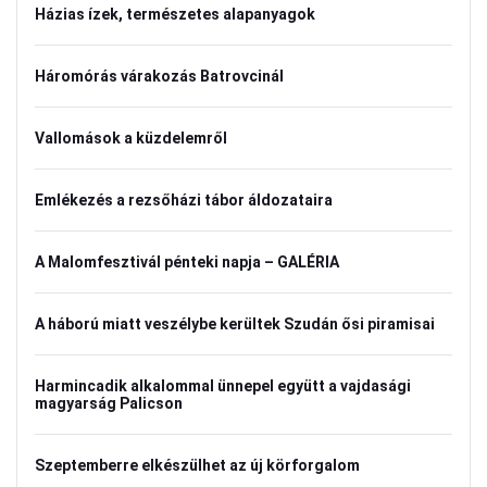
Házias ízek, természetes alapanyagok
Háromórás várakozás Batrovcinál
Vallomások a küzdelemről
Emlékezés a rezsőházi tábor áldozataira
A Malomfesztivál pénteki napja – GALÉRIA
A háború miatt veszélybe kerültek Szudán ősi piramisai
Harmincadik alkalommal ünnepel együtt a vajdasági
magyarság Palicson
Szeptemberre elkészülhet az új körforgalom