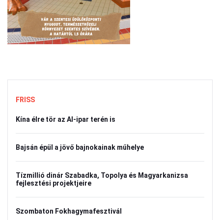
FRISS
Kína élre tör az AI-ipar terén is
Bajsán épül a jövő bajnokainak műhelye
Tízmillió dinár Szabadka, Topolya és Magyarkanizsa
fejlesztési projektjeire
Szombaton Fokhagymafesztivál