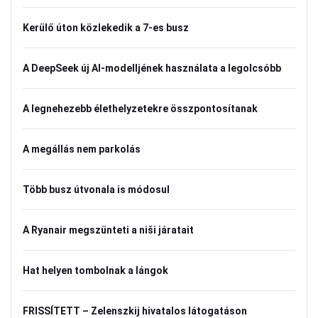
Kerülő úton közlekedik a 7-es busz
A DeepSeek új AI-modelljének használata a legolcsóbb
A legnehezebb élethelyzetekre összpontosítanak
A megállás nem parkolás
Több busz útvonala is módosul
A Ryanair megszünteti a niši járatait
Hat helyen tombolnak a lángok
FRISSÍTETT – Zelenszkij hivatalos látogatáson