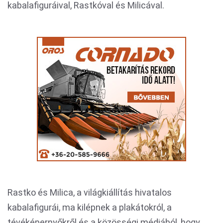
kabalafiguráival, Rastkóval és Milicával.
Rastko és Milica, a világkiállítás hivatalos
kabalafigurái, ma kilépnek a plakátokról, a
tévéképernyőkről és a közösségi médiából, hogy