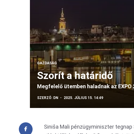
GAZDASÁG
Szorít a határidő
Megfelelő ütemben haladnak az EXPO 20
SZERZŐ:
DN
2025. JÚLIUS 15. 14:49
Siniša Mali pénzügyminiszter tegnap