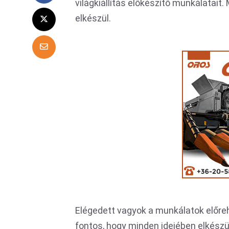
világkiállítás előkészítő munkálatait
elkészül.
Elégedett vagyok a munkálatok előreh
fontos, hogy minden idejében elkészül