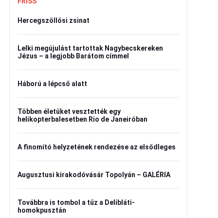
FRISS
Hercegszöllősi zsinat
Lelki megújulást tartottak Nagybecskereken
Jézus – a legjobb Barátom címmel
Háború a lépcső alatt
Többen életüket vesztették egy
helikopterbalesetben Rio de Janeiróban
A finomító helyzetének rendezése az elsődleges
Augusztusi kirakodóvásár Topolyán – GALÉRIA
Továbbra is tombol a tűz a Delibláti-
homokpusztán