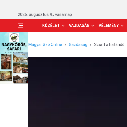
2026. augusztus 9., vasárnap
KÖZÉLET
VAJDASÁG
VÉLEMÉNY
Magyar Szó Online
Gazdaság
Szorít a határidő