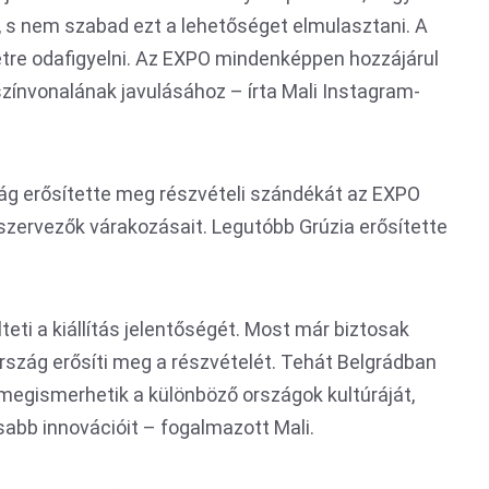
k, s nem szabad ezt a lehetőséget elmulasztani. A
etre odafigyelni. Az EXPO mindenképpen hozzájárul
színvonalának javulásához – írta Mali Instagram-
zág erősítette meg részvételi szándékát az EXPO
a szervezők várakozásait. Legutóbb Grúzia erősítette
teti a kiállítás jelentőségét. Most már biztosak
rszág erősíti meg a részvételét. Tehát Belgrádban
k megismerhetik a különböző országok kultúráját,
sabb innovációit – fogalmazott Mali.