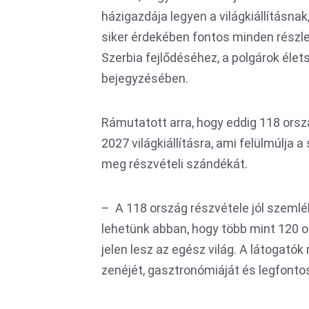
házigazdája legyen a világkiállításna
siker érdekében fontos minden részl
Szerbia fejlődéséhez, a polgárok élet
bejegyzésében.
Rámutatott arra, hogy eddig 118 ors
2027 világkiállításra, ami felülmúlja 
meg részvételi szándékát.
– A 118 ország részvétele jól szemlél
lehetünk abban, hogy több mint 120 o
jelen lesz az egész világ. A látogató
zenéjét, gasztronómiáját és legfonto