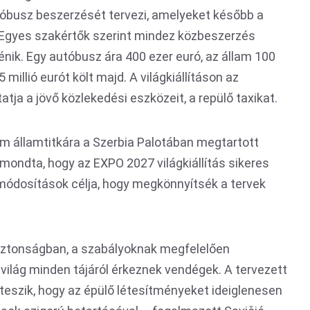
tóbusz beszerzését tervezi, amelyeket később a
Egyes szakértők szerint mindez közbeszerzés
énik. Egy autóbusz ára 400 ezer euró, az állam 100
 millió eurót költ majd. A világkiállításon az
tja a jövő közlekedési eszközeit, a repülő taxikat.
um államtitkára a Szerbia Palotában megtartott
mondta, hogy az EXPO 2027 világkiállítás sikeres
ódosítások célja, hogy megkönnyítsék a tervek
biztonságban, a szabályoknak megfelelően
a világ minden tájáról érkeznek vendégek. A tervezett
eszik, hogy az épülő létesítményeket ideiglenesen