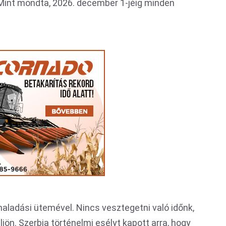
. Mint mondta, 2026. december 1-jéig minden
aladási ütemével. Nincs vesztegetni való időnk,
jön. Szerbia történelmi esélyt kapott arra, hogy