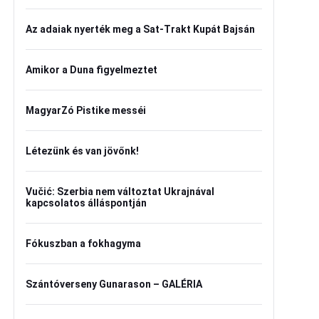
Az adaiak nyerték meg a Sat-Trakt Kupát Bajsán
Amikor a Duna figyelmeztet
MagyarZó Pistike messéi
Létezünk és van jövőnk!
Vučić: Szerbia nem változtat Ukrajnával
kapcsolatos álláspontján
Fókuszban a fokhagyma
Szántóverseny Gunarason – GALÉRIA