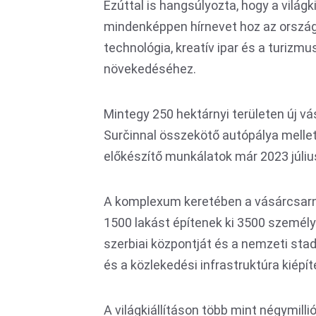
Ezúttal is hangsúlyozta, hogy a világki
mindenképpen hírnevet hoz az ország
technológia, kreatív ipar és a turizm
növekedéséhez.
Mintegy 250 hektárnyi területen új vásá
Surčinnal összekötő autópálya mellet
előkészítő munkálatok már 2023 júl
A komplexum keretében a vásárcsarno
1500 lakást építenek ki 3500 személy s
szerbiai központját és a nemzeti sta
és a közlekedési infrastruktúra kiép
A világkiállításon több mint négymill