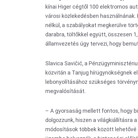
kínai Higer cégtől 100 elektromos au
városi közlekedésben használnának. 
nélkül, a szabályokat megkerülve tört
darabra, töltőkkel együtt, összesen 1,5
államvezetés úgy tervezi, hogy bemuta
Slavica Savičić, a Pénzügyminisztéri
közvitán a Tanjug hírügynökségnek el
lebonyolításához szükséges törvénym
megvalósítását.
– A gyorsaság mellett fontos, hogy 
dolgozzunk, hiszen a világkiállításra 
módosítások többek között lehetővé t