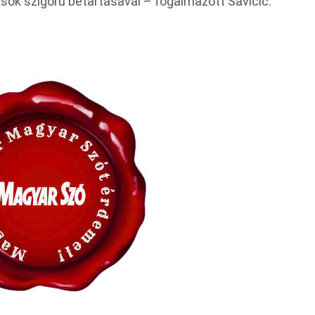
ások szigorú betartásával – fogalmazott Savičić.