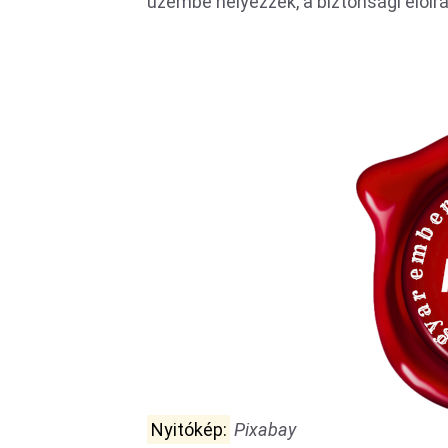
üzembe helyezzék, a biztonsági előír
Nyitókép:
Pixabay