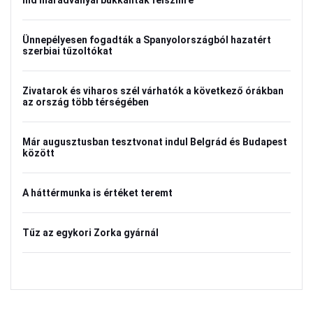
híd maradványai bukkantak felszínre
Ünnepélyesen fogadták a Spanyolországból hazatért
szerbiai tűzoltókat
Zivatarok és viharos szél várhatók a következő órákban
az ország több térségében
Már augusztusban tesztvonat indul Belgrád és Budapest
között
A háttérmunka is értéket teremt
Tűz az egykori Zorka gyárnál