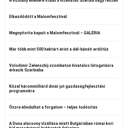
A vízhiány ellenére stabil a vízellátás Szerbia nagy részén
Elkezdődött a Malomfesztivál
Megnyitotta kapuit a Malomfesztivál – GALÉRIA
Már több mint 500 hektárt érint a dél-bánáti erdőtűz
Volodimir Zelenszkij szombaton hivatalos látogatásra
érkezik Szerbiába
Közel hárommilliárd dinár jut gazdaságfejlesztési
programokra
Őszre elindulhat a forgalom – teljes tudósítás
A Duna alacsony vízállása miatt Bulgáriában római kori