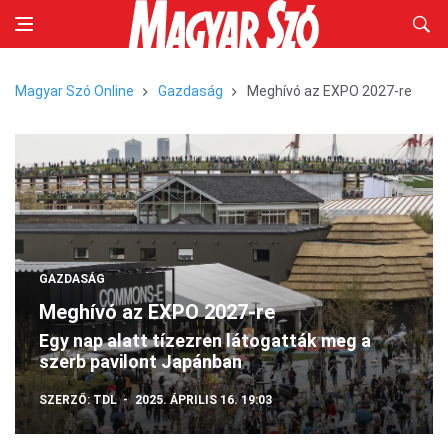
Magyar Szó Online
Gazdaság
Meghívó az EXPO 2027-re
GAZDASÁG
Meghívó az EXPO 2027-re
Egy nap alatt tízezren látogatták meg a
szerb pavilont Japánban
SZERZŐ:
TDL
2025. ÁPRILIS 16. 19:03