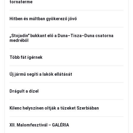
tornaterme
Hitben és múltban gyökerező jövő
„Stojadin" bukkant elő a Duna–Tisza–Duna csatorna
medréből
Több fát ígérnek
Új jármű segíti a lakók ellátását
Drágult a dízel
Kilenc helyszínen oltják a tüzeket Szerbiában
XII. Malomfesztivál – GALÉRIA