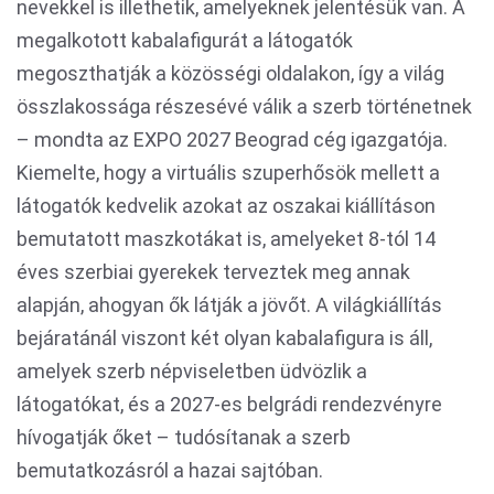
nevekkel is illethetik, amelyeknek jelentésük van. A
megalkotott kabalafigurát a látogatók
megoszthatják a közösségi oldalakon, így a világ
összlakossága részesévé válik a szerb történetnek
– mondta az EXPO 2027 Beograd cég igazgatója.
Kiemelte, hogy a virtuális szuperhősök mellett a
látogatók kedvelik azokat az oszakai kiállításon
bemutatott maszkotákat is, amelyeket 8-tól 14
éves szerbiai gyerekek terveztek meg annak
alapján, ahogyan ők látják a jövőt. A világkiállítás
bejáratánál viszont két olyan kabalafigura is áll,
amelyek szerb népviseletben üdvözlik a
látogatókat, és a 2027-es belgrádi rendezvényre
hívogatják őket – tudósítanak a szerb
bemutatkozásról a hazai sajtóban.