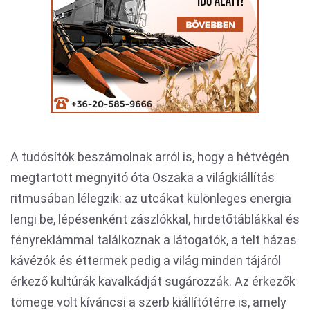
A tudósítók beszámolnak arról is, hogy a hétvégén
megtartott megnyitó óta Oszaka a világkiállítás
ritmusában lélegzik: az utcákat különleges energia
lengi be, lépésenként zászlókkal, hirdetőtáblákkal és
fényreklámmal találkoznak a látogatók, a telt házas
kávézók és éttermek pedig a világ minden tájáról
érkező kultúrák kavalkádját sugározzák. Az érkezők
tömege volt kíváncsi a szerb kiállítótérre is, amely