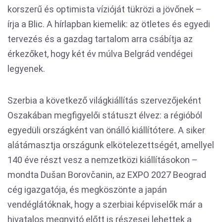
korszerű és optimista vízióját tükrözi a jövőnek –
írja a Blic. A hírlapban kiemelik: az ötletes és egyedi
tervezés és a gazdag tartalom arra csábítja az
érkezőket, hogy két év múlva Belgrád vendégei
legyenek.
Szerbia a következő világkiállítás szervezőjeként
Oszakában megfigyelői státuszt élvez: a régióból
egyedüli országként van önálló kiállítótere. A siker
alátámasztja országunk elkötelezettségét, amellyel
140 éve részt vesz a nemzetközi kiállításokon –
mondta Dušan Borovčanin, az EXPO 2027 Beograd
cég igazgatója, és megköszönte a japán
vendéglátóknak, hogy a szerbiai képviselők már a
hivatalos megnyitó előtt is részesei lehettek a