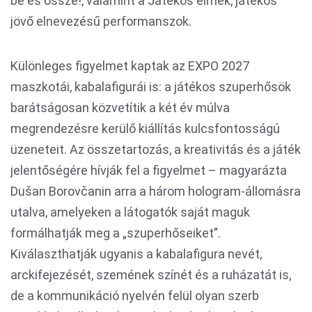
be és össze!, valamint a Játékos elmék, játékos
jövő elnevezésű performanszok.
Különleges figyelmet kaptak az EXPO 2027
maszkotái, kabalafigurái is: a játékos szuperhősök
barátságosan közvetítik a két év múlva
megrendezésre kerülő kiállítás kulcsfontosságú
üzeneteit. Az összetartozás, a kreativitás és a játék
jelentőségére hívják fel a figyelmet – magyarázta
Dušan Borovčanin arra a három hologram-állomásra
utalva, amelyeken a látogatók saját maguk
formálhatják meg a „szuperhőseiket”.
Kiválaszthatják ugyanis a kabalafigura nevét,
arckifejezését, szemének színét és a ruházatát is,
de a kommunikáció nyelvén felül olyan szerb