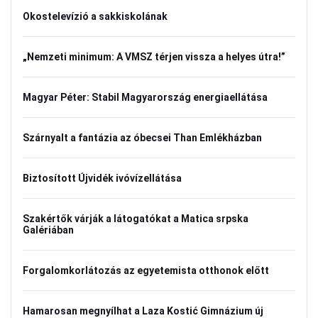
Okostelevízió a sakkiskolának
„Nemzeti minimum: A VMSZ térjen vissza a helyes útra!”
Magyar Péter: Stabil Magyarország energiaellátása
Szárnyalt a fantázia az óbecsei Than Emlékházban
Biztosított Újvidék ivóvízellátása
Szakértők várják a látogatókat a Matica srpska
Galériában
Forgalomkorlátozás az egyetemista otthonok előtt
Hamarosan megnyílhat a Laza Kostić Gimnázium új