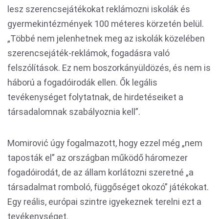
lesz szerencsejátékokat reklámozni iskolák és
gyermekintézmények 100 méteres körzetén belül.
„Többé nem jelenhetnek meg az iskolák közelében
szerencsejáték-reklámok, fogadásra való
felszólítások. Ez nem boszorkányüldözés, és nem is
háború a fogadóirodák ellen. Ők legális
tevékenységet folytatnak, de hirdetéseiket a
társadalomnak szabályoznia kell”.
Momirović úgy fogalmazott, hogy ezzel még „nem
taposták el” az országban működő háromezer
fogadóirodát, de az állam korlátozni szeretné „a
társadalmat romboló, függőséget okozó” játékokat.
Egy reális, európai szintre igyekeznek terelni ezt a
tevékenységet.