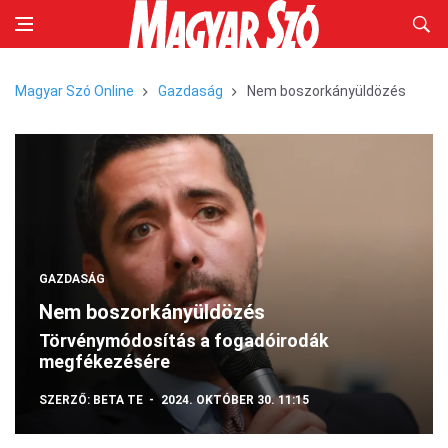
Magyar Szó Online
Gazdaság
Nem boszorkányüldözés
GAZDASÁG
Nem boszorkányüldözés
Törvénymódosítás a fogadóirodák
megfékezésére
SZERZŐ:
BETA TE
2024. OKTÓBER 30. 11:15