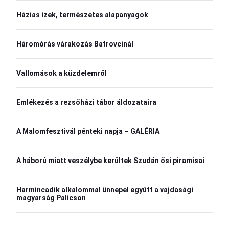
Házias ízek, természetes alapanyagok
Háromórás várakozás Batrovcinál
Vallomások a küzdelemről
Emlékezés a rezsőházi tábor áldozataira
A Malomfesztivál pénteki napja – GALÉRIA
A háború miatt veszélybe kerültek Szudán ősi piramisai
Harmincadik alkalommal ünnepel együtt a vajdasági
magyarság Palicson