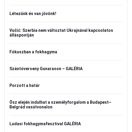
Létezünk és van jövőnk!
Vučić: Szerbia nem változtat Ukrajnával kapcsolatos
álláspontján
Fókuszban a fokhagyma
Szántóverseny Gunarason – GALÉRIA
Porzott a határ
Ősz elején indulhat a személyforgalom a Budapest–
Belgrád vasútvonalon
Ludasi fokhagymafesztival GALÉRIA