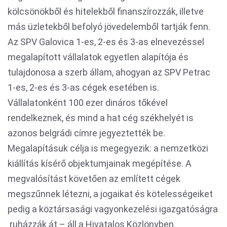
kölcsönökből és hitelekből finanszírozzák, illetve
más üzletekből befolyó jövedelemből tartják fenn.
Az SPV Galovica 1-es, 2-es és 3-as elnevezéssel
megalapított vállalatok egyetlen alapítója és
tulajdonosa a szerb állam, ahogyan az SPV Petrac
1-es, 2-es és 3-as cégek esetében is.
Vállalatonként 100 ezer dináros tőkével
rendelkeznek, és mind a hat cég székhelyét is
azonos belgrádi címre jegyeztették be.
Megalapításuk célja is megegyezik: a nemzetközi
kiállítás kísérő objektumjainak megépítése. A
megvalósítást követően az említett cégek
megszűnnek létezni, a jogaikat és kötelességeiket
pedig a köztársasági vagyonkezelési igazgatóságra
ruházzák át – áll a Hivatalos Közlönyben.