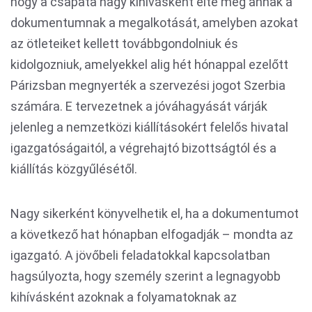
hogy a csapata nagy kihívásként élte meg annak a
dokumentumnak a megalkotását, amelyben azokat
az ötleteiket kellett továbbgondolniuk és
kidolgozniuk, amelyekkel alig hét hónappal ezelőtt
Párizsban megnyerték a szervezési jogot Szerbia
számára. E tervezetnek a jóváhagyását várják
jelenleg a nemzetközi kiállításokért felelős hivatal
igazgatóságaitól, a végrehajtó bizottságtól és a
kiállítás közgyűlésétől.
Nagy sikerként könyvelhetik el, ha a dokumentumot
a következő hat hónapban elfogadják – mondta az
igazgató. A jövőbeli feladatokkal kapcsolatban
hagsúlyozta, hogy személy szerint a legnagyobb
kihívásként azoknak a folyamatoknak az