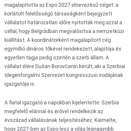
magalapította az Expo 2027 elnevezésű céget: a
korlátolt felelősségű társaságként bejegyzett
vállalatot határozatlan időre nyitották meg azzal a
céllal, hogy Belgrádban megvalósítsa a nemzetközi
kiállítást. A koordinátorként magalapított cég
egymillió dináros tőkével rendekezett, alapítója és
egyetlen tagja pedig szintén a szerb állam. A
vállalat élére Dušan Borovčanin került, aki a Szerbiai
Idegenforgalmi Szervezet kongresszusi irodájának
igazgatója is.
A fiatal igazgató a napokban kijelentette: Szerbia
megfelelő elánnal és erővel rendelkezik az
évszázad vállalásának teljesítéséhez. Kiemelte,
hogy 2027-ben az Expo lesz a világ legnagyobb