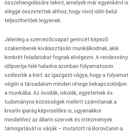
összehangolására tekint, amelyek már egyenként is
eléggé összetettek ahhoz, hogy rövid időn belül
teljesíthetőek legyenek.
Jelenleg a szervezőcsapat gerincét képező
szakemberek kiválasztásán munkálkodnak, akik
konkrét feladatokat fognak elvégezni. A rendezvény
időpontja felé haladva azonban folyamatoson
szélesítik a kört: az igazgató vágya, hogy a folyamat
végén a társadalom minden rétege bekapcsolódjon
a munkába. Az óvodák, iskolák, egyetemek és
tudományos közösségek mellett számítanak a
kreatív iparág képviselőire is, ugyanakkor
mindehhez az állami szervek és intézmények
támogatását is várják – mutatott rá Borovčanin a