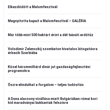
Elkezdődött a Malomfesztivál
Megnyitotta kapuit a Malomfesztivál – GALÉRIA
Már több mint 500 hektárt érint a dél-bánáti erdőtűz
Volodimir Zelenszkij szombaton hivatalos látogatásra
érkezik Szerbiába
Közel hárommilliárd dinár jut gazdaságfejlesztési
programokra
Őszre elindulhat a forgalom – teljes tudósítás
A Duna alacsony vízállása miatt Bulgáriában római kori
híd maradványai bukkantak felszínre