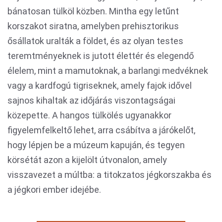
bánatosan tülköl közben. Mintha egy letűnt
korszakot siratna, amelyben prehisztorikus
ősállatok uralták a földet, és az olyan testes
teremtményeknek is jutott élettér és elegendő
élelem, mint a mamutoknak, a barlangi medvéknek
vagy a kardfogú tigriseknek, amely fajok idővel
sajnos kihaltak az időjárás viszontagságai
közepette. A hangos tülkölés ugyanakkor
figyelemfelkeltő lehet, arra csábítva a járókelőt,
hogy lépjen be a múzeum kapuján, és tegyen
körsétát azon a kijelölt útvonalon, amely
visszavezet a múltba: a titokzatos jégkorszakba és
a jégkori ember idejébe.