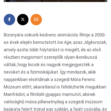
Bizonyára sokunk kedvenc animációs filmje a 2000-
es évek elején bemutatott
Ice Age
, azaz
Jégkorszak
,
amely azóta több folytatást is megélt, de az első
részben megismert szereplők olyan ikonikussá
váltak, hogy kicsik és nagyok megjegyezték a
nevüket és a fizimiskájukat. Így mindazok, akik
napjainkban elsétálnak a szegedi Móra Ferenc
Múzeum előtt, akaratlanul is felidézhetik magukban
Manfrédot, a filmbéli gyapjas mamutot, akinek
valósághű mása pillanatnyilag a szegedi múzeum
bejárata felett trónol egy sziklán, a fejét csóválja, és