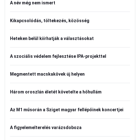
A név még nem ismert
Kikapcsolódás, töltekezés, közösség
Heteken belül kiírhatják a választásokat
A szociális védelem fejlesztése IPA-projekttel
Megmentett macskakövek új helyen
Három oroszlán életét követelte a hőhullám
Az M1 műsorán a Sziget magyar fellépőinek koncertjei
A figyelemelterelés varázsdoboza