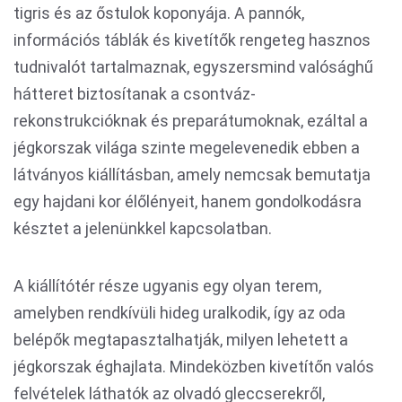
tigris és az őstulok koponyája. A pannók,
információs táblák és kivetítők rengeteg hasznos
tudnivalót tartalmaznak, egyszersmind valósághű
hátteret biztosítanak a csontváz-
rekonstrukcióknak és preparátumoknak, ezáltal a
jégkorszak világa szinte megelevenedik ebben a
látványos kiállításban, amely nemcsak bemutatja
egy hajdani kor élőlényeit, hanem gondolkodásra
késztet a jelenünkkel kapcsolatban.
A kiállítótér része ugyanis egy olyan terem,
amelyben rendkívüli hideg uralkodik, így az oda
belépők megtapasztalhatják, milyen lehetett a
jégkorszak éghajlata. Mindeközben kivetítőn valós
felvételek láthatók az olvadó gleccserekről,