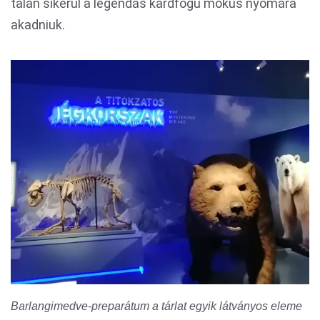
talán sikerül a legendás kardfogú mókus nyomára
akadniuk.
Barlangimedve-preparátum a tárlat egyik látványos eleme