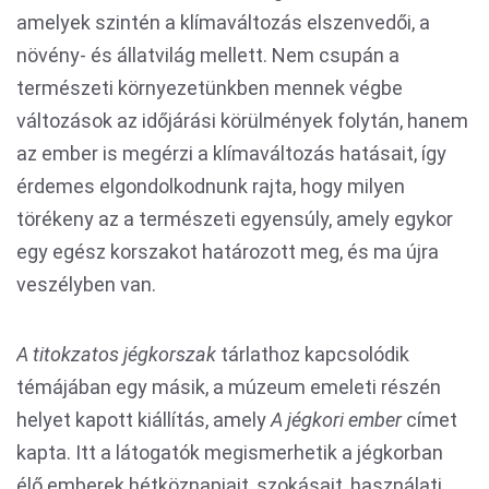
amelyek szintén a klímaváltozás elszenvedői, a
növény- és állatvilág mellett. Nem csupán a
természeti környezetünkben mennek végbe
változások az időjárási körülmények folytán, hanem
az ember is megérzi a klímaváltozás hatásait, így
érdemes elgondolkodnunk rajta, hogy milyen
törékeny az a természeti egyensúly, amely egykor
egy egész korszakot határozott meg, és ma újra
veszélyben van.
A titokzatos jégkorszak
tárlathoz kapcsolódik
témájában egy másik, a múzeum emeleti részén
helyet kapott kiállítás, amely
A jégkori ember
címet
kapta. Itt a látogatók megismerhetik a jégkorban
élő emberek hétköznapjait, szokásait, használati