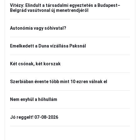
Vitézy: Elindult a társadalmi egyeztetés a Budapest–
Belgrád vasútvonal új menetrendjéről
Autonómia vagy sóhivatal?
Emelkedett a Duna vízállása Paksnál
Két csónak, két korszak
Szerbiában évente több mint 10 ezren válnak el
Nem enyhül a hőhullám
Jó reggelt! 07-08-2026