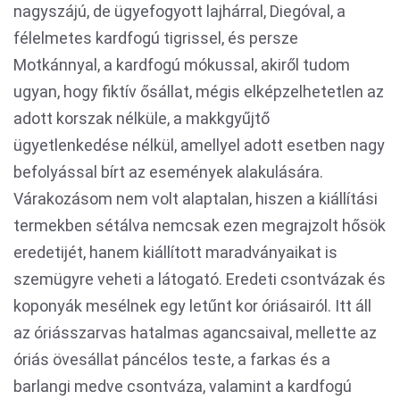
nagyszájú, de ügyefogyott lajhárral, Diegóval, a
félelmetes kardfogú tigrissel, és persze
Motkánnyal, a kardfogú mókussal, akiről tudom
ugyan, hogy fiktív ősállat, mégis elképzelhetetlen az
adott korszak nélküle, a makkgyűjtő
ügyetlenkedése nélkül, amellyel adott esetben nagy
befolyással bírt az események alakulására.
Várakozásom nem volt alaptalan, hiszen a kiállítási
termekben sétálva nemcsak ezen megrajzolt hősök
eredetijét, hanem kiállított maradványaikat is
szemügyre veheti a látogató. Eredeti csontvázak és
koponyák mesélnek egy letűnt kor óriásairól. Itt áll
az óriásszarvas hatalmas agancsaival, mellette az
óriás övesállat páncélos teste, a farkas és a
barlangi medve csontváza, valamint a kardfogú