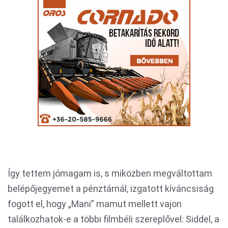
Így tettem jómagam is, s miközben megváltottam
belépőjegyemet a pénztárnál, izgatott kíváncsiság
fogott el, hogy „Mani” mamut mellett vajon
találkozhatok-e a többi filmbéli szereplővel: Siddel, a