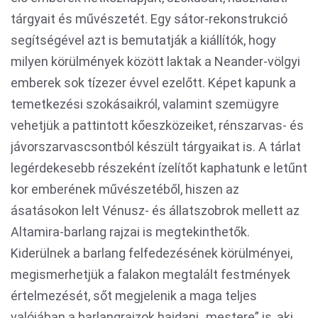
tárgyait és művészetét. Egy sátor-rekonstrukció
segítségével azt is bemutatják a kiállítók, hogy
milyen körülmények között laktak a Neander-völgyi
emberek sok tízezer évvel ezelőtt. Képet kapunk a
temetkezési szokásaikról, valamint szemügyre
vehetjük a pattintott kőeszközeiket, rénszarvas- és
jávorszarvascsontból készült tárgyaikat is. A tárlat
legérdekesebb részeként ízelítőt kaphatunk e letűnt
kor emberének művészetéből, hiszen az
ásatásokon lelt Vénusz- és állatszobrok mellett az
Altamira-barlang rajzai is megtekinthetők.
Kiderülnek a barlang felfedezésének körülményei,
megismerhetjük a falakon megtalált festmények
értelmezését, sőt megjelenik a maga teljes
valójában a barlangrajzok hajdani „mestere” is, aki