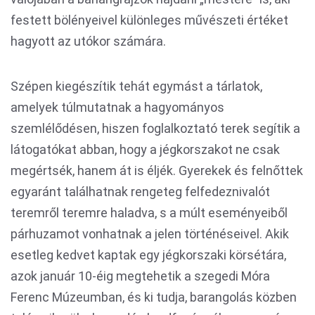
festett bölényeivel különleges művészeti értéket
hagyott az utókor számára.
Szépen kiegészítik tehát egymást a tárlatok,
amelyek túlmutatnak a hagyományos
szemlélődésen, hiszen foglalkoztató terek segítik a
látogatókat abban, hogy a jégkorszakot ne csak
megértsék, hanem át is éljék. Gyerekek és felnőttek
egyaránt találhatnak rengeteg felfedeznivalót
teremről teremre haladva, s a múlt eseményeiből
párhuzamot vonhatnak a jelen történéseivel. Akik
esetleg kedvet kaptak egy jégkorszaki körsétára,
azok január 10-éig megtehetik a szegedi Móra
Ferenc Múzeumban, és ki tudja, barangolás közben